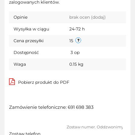
zalogowanych klientów.
przechow
Opinie
brak ocen
(dodaj)
Wysyłka w ciągu
24-72 h
Cena przesyłki
15
Dostępność
3
op
Waga
0.15 kg
Pobierz produkt do PDF
Zamówienie telefoniczne: 691 698 383
Zostaw telefon