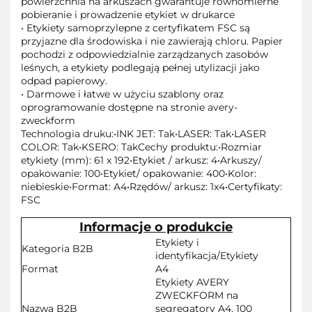
powierzchnia na arkuszach gwarantuje równomierne
pobieranie i prowadzenie etykiet w drukarce
• Etykiety samoprzylepne z certyfikatem FSC są
przyjazne dla środowiska i nie zawierają chloru. Papier
pochodzi z odpowiedzialnie zarządzanych zasobów
leśnych, a etykiety podlegają pełnej utylizacji jako
odpad papierowy.
• Darmowe i łatwe w użyciu szablony oraz
oprogramowanie dostępne na stronie avery-
zweckform
Technologia druku:•INK JET: Tak•LASER: Tak•LASER
COLOR: Tak•KSERO: TakCechy produktu:•Rozmiar
etykiety (mm): 61 x 192•Etykiet / arkusz: 4•Arkuszy/
opakowanie: 100•Etykiet/ opakowanie: 400•Kolor:
niebieskie•Format: A4•Rzędów/ arkusz: 1x4•Certyfikaty:
FSC
Informacje o produkcie
Etykiety i
Kategoria B2B
identyfikacja/Etykiety
Format
A4
Etykiety AVERY
ZWECKFORM na
Nazwa B2B
segregatory A4, 100