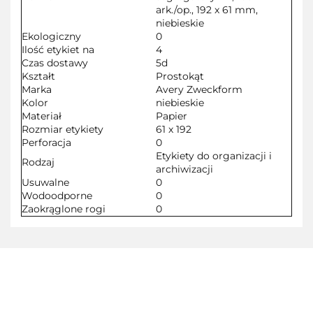
ark./op., 192 x 61 mm,
niebieskie
Ekologiczny
0
Ilość etykiet na
4
Czas dostawy
5d
Kształt
Prostokąt
Marka
Avery Zweckform
Kolor
niebieskie
Materiał
Papier
Rozmiar etykiety
61 x 192
Perforacja
0
Etykiety do organizacji i
Rodzaj
archiwizacji
Usuwalne
0
Wodoodporne
0
Zaokrąglone rogi
0