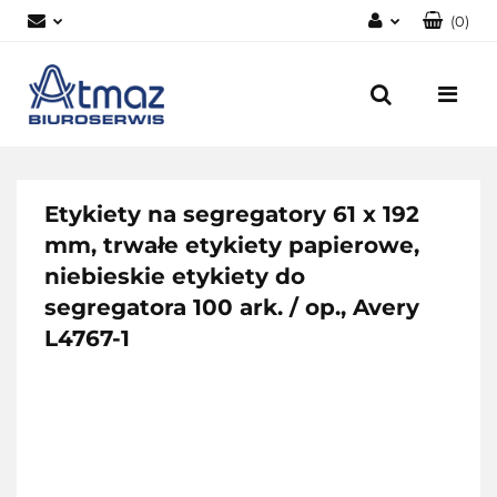
(
0
)
Zaloguj się
Zarejestruj się
Dodaj zgłoszenie
Zgody cookies
Etykiety na segregatory 61 x 192
mm, trwałe etykiety papierowe,
niebieskie etykiety do
segregatora 100 ark. / op., Avery
L4767-1