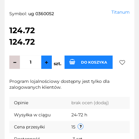
Titanum
Symbol:
ug 0360052
124.72
124.72
DO KOSZYKA
szt.
Do
Program lojalnościowy dostępny jest tylko dla
zalogowanych klientów.
przecho
Opinie
brak ocen
(dodaj)
Wysyłka w ciągu
24-72 h
Cena przesyłki
15
Dostępność
3
szt.