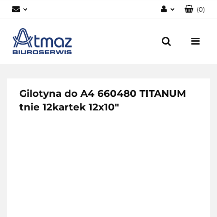
(
0
)
Zaloguj się
Zarejestruj się
Dodaj zgłoszenie
Zgody cookies
Gilotyna do A4 660480 TITANUM
tnie 12kartek 12x10"