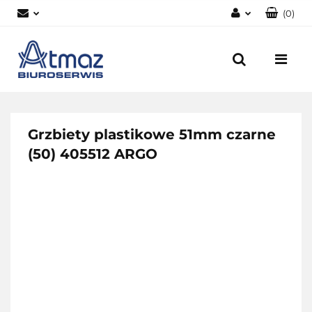
(
0
)
Zaloguj się
Zarejestruj się
Dodaj zgłoszenie
Zgody cookies
Grzbiety plastikowe 51mm czarne
(50) 405512 ARGO