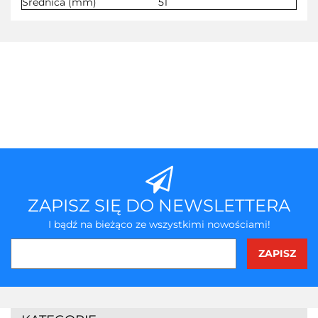
Średnica (mm)
51
ZAPISZ SIĘ DO NEWSLETTERA
I bądź na bieżąco ze wszystkimi nowościami!
3Z