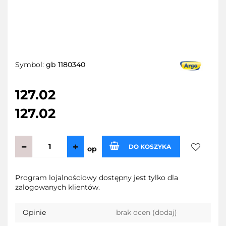
Symbol:
gb 1180340
127.02
127.02
DO KOSZYKA
op
Do
Program lojalnościowy dostępny jest tylko dla
zalogowanych klientów.
przechow
Opinie
brak ocen
(dodaj)