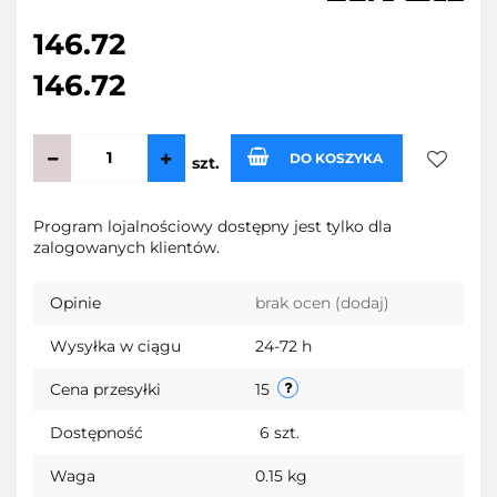
146.72
146.72
DO KOSZYKA
szt.
Do
Program lojalnościowy dostępny jest tylko dla
zalogowanych klientów.
przecho
Opinie
brak ocen
(dodaj)
Wysyłka w ciągu
24-72 h
Cena przesyłki
15
Dostępność
6
szt.
Waga
0.15 kg