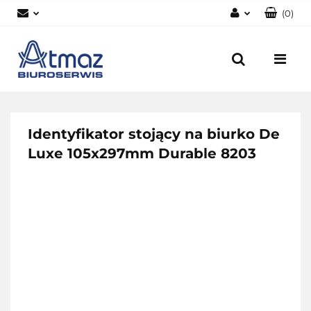
(
0
)
Zaloguj się
Zarejestruj się
Dodaj zgłoszenie
Zgody cookies
Identyfikator stojący na biurko De
Luxe 105x297mm Durable 8203