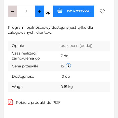
DO KOSZYKA
op
Do
Program lojalnościowy dostępny jest tylko dla
zalogowanych klientów.
przechow
Opinie
brak ocen
(dodaj)
Czas realizacji
7 dni
zamówienia do
Cena przesyłki
15
Dostępność
0
op
Waga
0.15 kg
Pobierz produkt do PDF