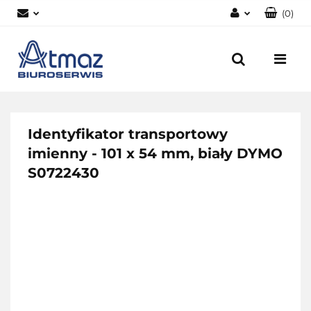
(
0
)
Zaloguj się
Zarejestruj się
Dodaj zgłoszenie
Zgody cookies
Identyfikator transportowy
imienny - 101 x 54 mm, biały DYMO
S0722430