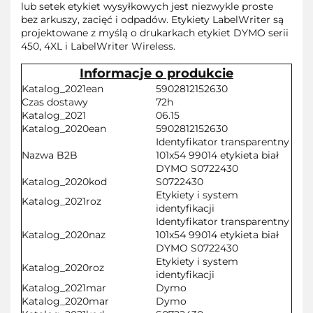
lub setek etykiet wysyłkowych jest niezwykle proste
bez arkuszy, zacięć i odpadów. Etykiety LabelWriter są
projektowane z myślą o drukarkach etykiet DYMO serii
450, 4XL i LabelWriter Wireless.
Informacje o produkcie
Katalog_2021ean
5902812152630
Czas dostawy
72h
Katalog_2021
06.15
Katalog_2020ean
5902812152630
Identyfikator transparentny
Nazwa B2B
101x54 99014 etykieta biał
DYMO S0722430
Katalog_2020kod
S0722430
Etykiety i system
Katalog_2021roz
identyfikacji
Identyfikator transparentny
Katalog_2020naz
101x54 99014 etykieta biał
DYMO S0722430
Etykiety i system
Katalog_2020roz
identyfikacji
Katalog_2021mar
Dymo
Katalog_2020mar
Dymo