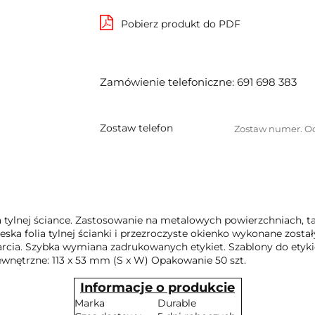
Pobierz produkt do PDF
Zamówienie telefoniczne: 691 698 383
Zostaw telefon
ylnej ściance. Zastosowanie na metalowych powierzchniach, t
ska folia tylnej ścianki i przezroczyste okienko wykonane zosta
rcia. Szybka wymiana zadrukowanych etykiet. Szablony do etyk
nętrzne: 113 x 53 mm (S x W) Opakowanie 50 szt.
Informacje o produkcie
Marka
Durable