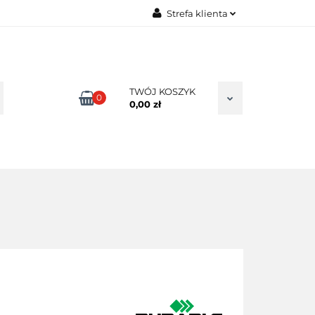
Strefa klienta
TAKT
Zaloguj się
Zarejestruj się
Dodaj zgłoszenie
TWÓJ KOSZYK
0
0,00 zł
Zgody cookies