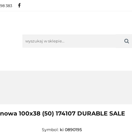
698 383
IE
NOWOŚCI
AKTUALNOŚCI
O NAS
KON
ORIE
NOWOŚCI
AKTUALNOŚCI
O NAS
KONTAKT
nowa 100x38 (50) 174107 DURABLE SALE
Symbol:
ki 0890195