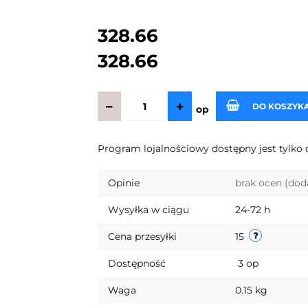
328.66
328.66
DO KOSZYK
op
Program lojalnościowy dostępny jest tylko 
Opinie
brak ocen
(dod
Wysyłka w ciągu
24-72 h
Cena przesyłki
15
Dostępność
3
op
Waga
0.15 kg