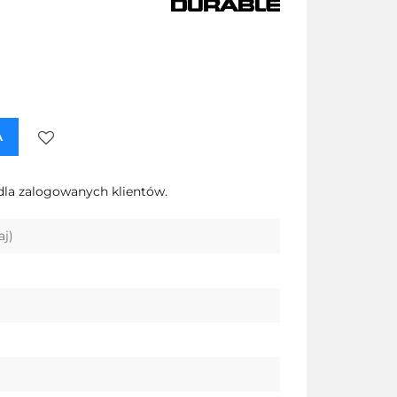
A
Do
dla zalogowanych klientów.
przechowalni
aj)