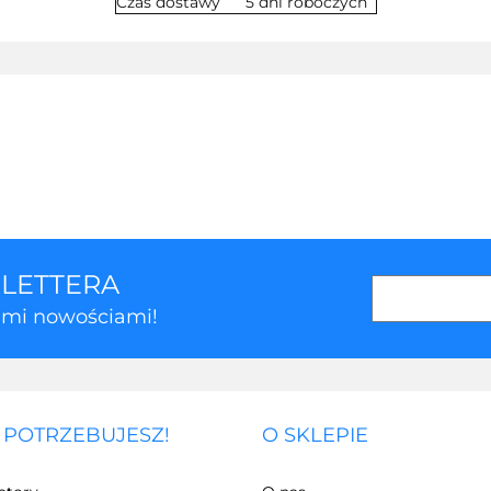
Czas dostawy
5 dni roboczych
SLETTERA
kimi nowościami!
 POTRZEBUJESZ!
O SKLEPIE
3Z