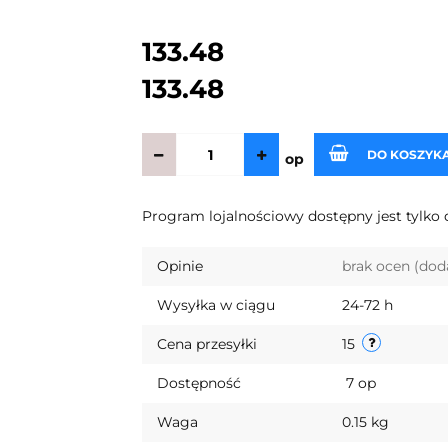
133.48
133.48
DO KOSZYK
op
Program lojalnościowy dostępny jest tylko 
Opinie
brak ocen
(dod
Wysyłka w ciągu
24-72 h
Cena przesyłki
15
Dostępność
7
op
Waga
0.15 kg