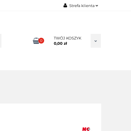
Strefa klienta
TAKT
Zaloguj się
Zarejestruj się
Dodaj zgłoszenie
TWÓJ KOSZYK
0
0,00 zł
Zgody cookies