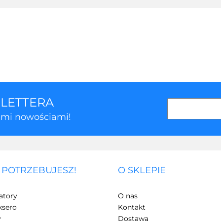
SLETTERA
kimi nowościami!
 POTRZEBUJESZ!
O SKLEPIE
3Z
atory
O nas
ksero
Kontakt
y
Dostawa