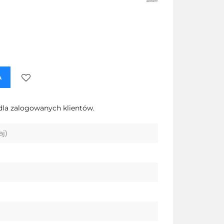
A
Do
dla zalogowanych klientów.
przechowalni
aj)