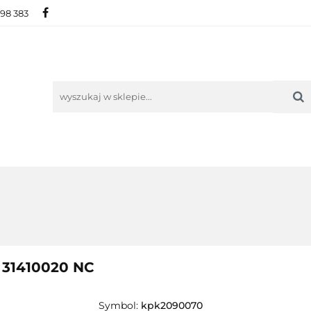
698 383
IE
NOWOŚCI
AKTUALNOŚCI
O NAS
KON
ORIE
NOWOŚCI
AKTUALNOŚCI
O NAS
KONTAKT
) 31410020 NC
Symbol:
kpk2090070