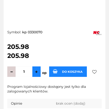
Symbol:
kp 0330070
205.98
205.98
DO KOSZYKA
op
Do
Program lojalnościowy dostępny jest tylko dla
zalogowanych klientów.
przechow
Opinie
brak ocen
(dodaj)