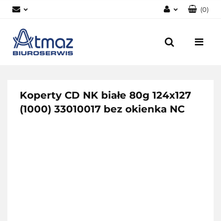
(
0
)
Zaloguj się
Zarejestruj się
Dodaj zgłoszenie
Zgody cookies
Koperty CD NK białe 80g 124x127
(1000) 33010017 bez okienka NC