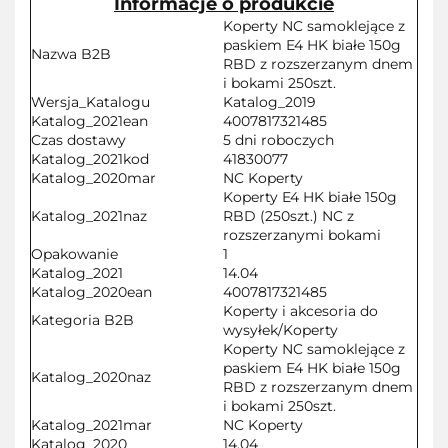
Informacje o produkcie
Koperty NC samoklejące z
paskiem E4 HK białe 150g
Nazwa B2B
RBD z rozszerzanym dnem
i bokami 250szt.
Wersja_Katalogu
Katalog_2019
Katalog_2021ean
4007817321485
Czas dostawy
5 dni roboczych
Katalog_2021kod
41830077
Katalog_2020mar
NC Koperty
Koperty E4 HK białe 150g
Katalog_2021naz
RBD (250szt.) NC z
rozszerzanymi bokami
Opakowanie
1
Katalog_2021
14.04
Katalog_2020ean
4007817321485
Koperty i akcesoria do
Kategoria B2B
wysyłek/Koperty
Koperty NC samoklejące z
paskiem E4 HK białe 150g
Katalog_2020naz
RBD z rozszerzanym dnem
i bokami 250szt.
Katalog_2021mar
NC Koperty
Katalog_2020
14.04