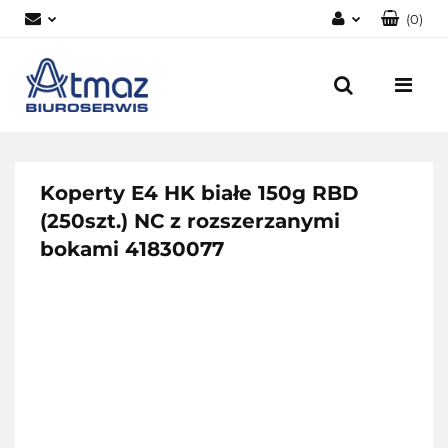
(
0
)
Zaloguj się
Zarejestruj się
Dodaj zgłoszenie
Zgody cookies
Koperty E4 HK białe 150g RBD
(250szt.) NC z rozszerzanymi
bokami 41830077