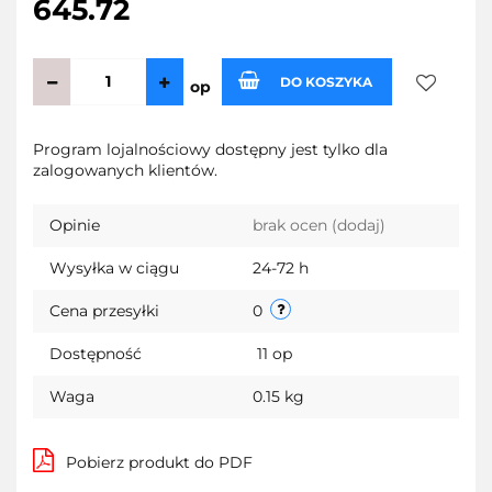
645.72
DO KOSZYKA
op
Do
Program lojalnościowy dostępny jest tylko dla
zalogowanych klientów.
przechow
Opinie
brak ocen
(dodaj)
Wysyłka w ciągu
24-72 h
Cena przesyłki
0
Dostępność
11
op
Waga
0.15 kg
Pobierz produkt do PDF