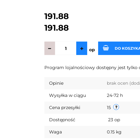
191.88
191.88
DO KOSZYK
op
Program lojalnościowy dostępny jest tylko 
Opinie
brak ocen
(dod
Wysyłka w ciągu
24-72 h
Cena przesyłki
15
Dostępność
23
op
Waga
0.15 kg