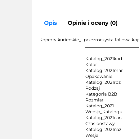
Opis
Opinie i oceny (0)
Koperty kurierskie_- przezroczysta foliowa k
Katalog_2021kod
Kolor
Katalog_2021mar
Opakowanie
Katalog_2021roz
Rodzaj
Kategoria B2B
Rozmiar
Katalog_2021
Wersja_Katalogu
Katalog_2021ean
Czas dostawy
Katalog_2021naz
Wesja