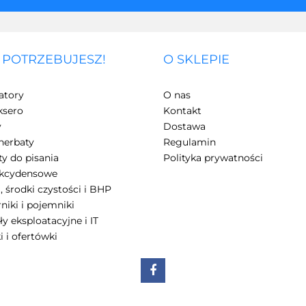
 POTRZEBUJESZ!
O SKLEPIE
3Z
atory
O nas
ksero
Kontakt
y
Dostawa
herbaty
Regulamin
y do pisania
Polityka prywatności
akcydensowe
, środki czystości i BHP
7Days
niki i pojemniki
ły eksploatacyjne i IT
i i ofertówki
A4 Tech