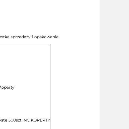
nostka sprzedaży 1 opakowanie
Koperty
zyste 500szt. NC KOPERTY