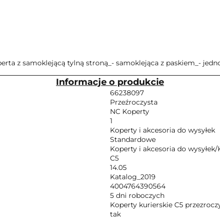
operta z samoklejącą tylną stroną_- samoklejąca z paskiem_- jed
Informacje o produkcie
66238097
Przeźroczysta
NC Koperty
1
Koperty i akcesoria do wysyłek
Standardowe
Koperty i akcesoria do wysyłek/
C5
14.05
Katalog_2019
4004764390564
5 dni roboczych
Koperty kurierskie C5 przezroc
tak