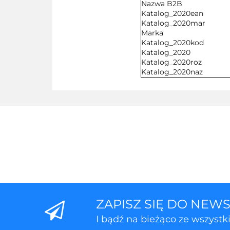
Nazwa B2B
Katalog_2020ean
Katalog_2020mar
Marka
Katalog_2020kod
Katalog_2020
Katalog_2020roz
Katalog_2020naz
ZAPISZ SIĘ DO NEW
I bądź na bieżąco ze wszyst