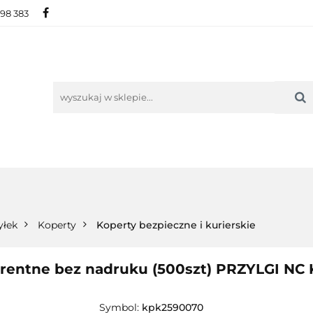
698 383
IE
NOWOŚCI
AKTUALNOŚCI
O NAS
KON
ORIE
NOWOŚCI
AKTUALNOŚCI
O NAS
KONTAKT
yłek
Koperty
Koperty bezpieczne i kurierskie
parentne bez nadruku (500szt) PRZYLGI N
Symbol:
kpk2590070