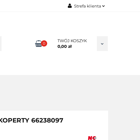
Strefa klienta
TAKT
Zaloguj się
Zarejestruj się
Dodaj zgłoszenie
TWÓJ KOSZYK
0
0,00 zł
Zgody cookies
C KOPERTY 66238097