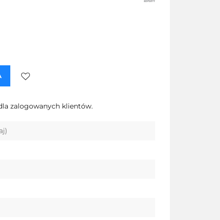
A
Do
dla zalogowanych klientów.
przechowalni
aj)