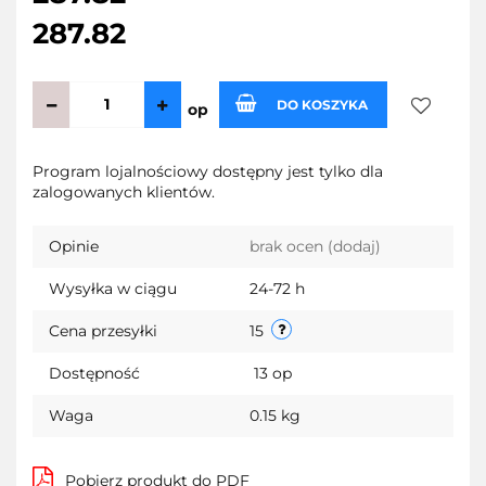
287.82
DO KOSZYKA
op
Do
Program lojalnościowy dostępny jest tylko dla
zalogowanych klientów.
przechow
Opinie
brak ocen
(dodaj)
Wysyłka w ciągu
24-72 h
Cena przesyłki
15
Dostępność
13
op
Waga
0.15 kg
Pobierz produkt do PDF