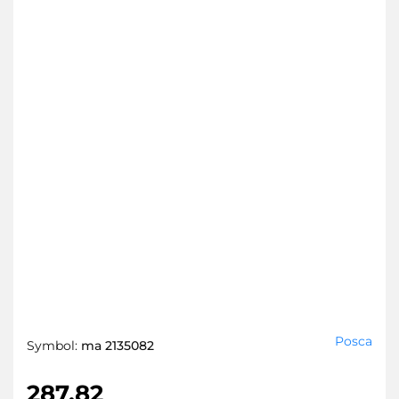
Posca
Symbol:
ma 2135082
287.82