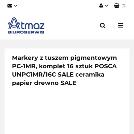
(
0
)
Zaloguj się
Zarejestruj się
Dodaj zgłoszenie
Zgody cookies
Markery z tuszem pigmentowym
PC-1MR, komplet 16 sztuk POSCA
UNPC1MR/16C SALE ceramika
papier drewno SALE