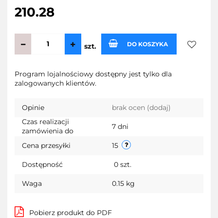
210.28
DO KOSZYKA
szt.
Do
Program lojalnościowy dostępny jest tylko dla
zalogowanych klientów.
przecho
Opinie
brak ocen
(dodaj)
Czas realizacji
7 dni
zamówienia do
Cena przesyłki
15
Dostępność
0
szt.
Waga
0.15 kg
Pobierz produkt do PDF