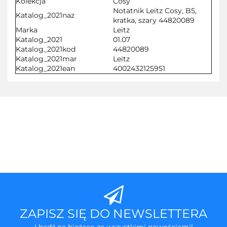
Kolekcja
Cosy
Notatnik Leitz Cosy, B5,
Katalog_2021naz
kratka, szary 44820089
Marka
Leitz
Katalog_2021
01.07
Katalog_2021kod
44820089
Katalog_2021mar
Leitz
Katalog_2021ean
4002432125951
ZAPISZ SIĘ DO NEWSLETTERA
I bądź na bieżąco ze wszystkimi nowościami!