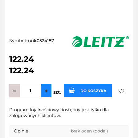
Symbol:
nok0524187
122.24
122.24
DO KOSZYKA
szt.
Do
Program lojalnościowy dostępny jest tylko dla
zalogowanych klientów.
przecho
Opinie
brak ocen
(dodaj)