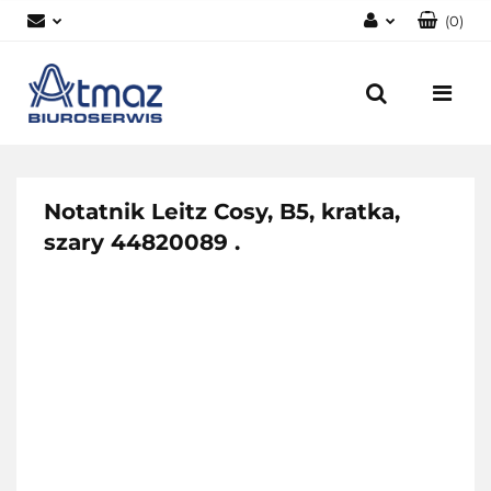
(
0
)
Zaloguj się
Zarejestruj się
Dodaj zgłoszenie
Zgody cookies
Notatnik Leitz Cosy, B5, kratka,
szary 44820089 .