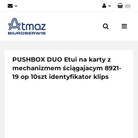
(
0
)
Zaloguj się
Zarejestruj się
Dodaj zgłoszenie
Zgody cookies
PUSHBOX DUO Etui na karty z
mechanizmem ściągajacym 8921-
19 op 10szt identyfikator klips