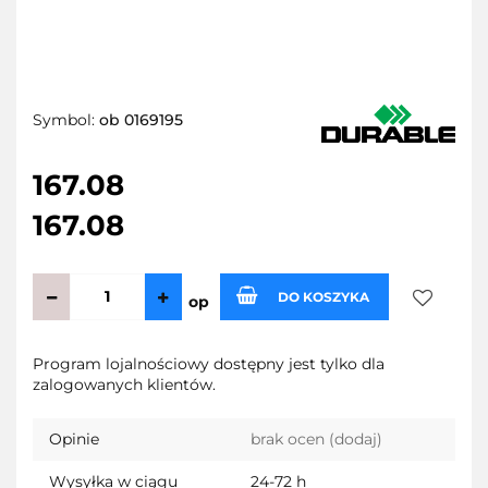
Symbol:
ob 0169195
167.08
167.08
DO KOSZYKA
op
Do
Program lojalnościowy dostępny jest tylko dla
zalogowanych klientów.
przechow
Opinie
brak ocen
(dodaj)
Wysyłka w ciągu
24-72 h