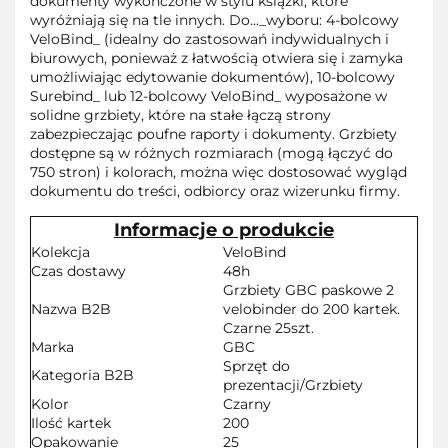
dokumenty wykończone w stylu książki, które
wyróżniają się na tle innych. Do..._wyboru: 4-bolcowy
VeloBind_ (idealny do zastosowań indywidualnych i
biurowych, ponieważ z łatwością otwiera się i zamyka
umożliwiając edytowanie dokumentów), 10-bolcowy
Surebind_ lub 12-bolcowy VeloBind_ wyposażone w
solidne grzbiety, które na stałe łączą strony
zabezpieczając poufne raporty i dokumenty. Grzbiety
dostępne są w różnych rozmiarach (mogą łączyć do
750 stron) i kolorach, można więc dostosować wygląd
dokumentu do treści, odbiorcy oraz wizerunku firmy.
Informacje o produkcie
Kolekcja
VeloBind
Czas dostawy
48h
Grzbiety GBC paskowe 2
Nazwa B2B
velobinder do 200 kartek.
Czarne 25szt.
Marka
GBC
Sprzęt do
Kategoria B2B
prezentacji/Grzbiety
Kolor
Czarny
Ilość kartek
200
Opakowanie
25