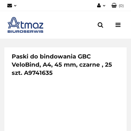
(
0
)
Zaloguj się
Zarejestruj się
Dodaj zgłoszenie
Zgody cookies
Paski do bindowania GBC
VeloBind, A4, 45 mm, czarne , 25
szt. A9741635