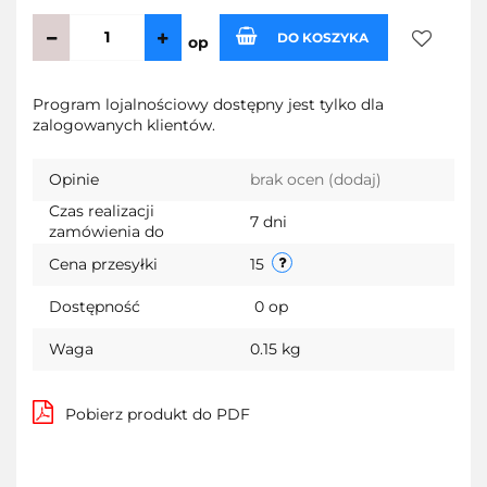
DO KOSZYKA
op
Do
Program lojalnościowy dostępny jest tylko dla
zalogowanych klientów.
przechow
Opinie
brak ocen
(dodaj)
Czas realizacji
7 dni
zamówienia do
Cena przesyłki
15
Dostępność
0
op
Waga
0.15 kg
Pobierz produkt do PDF