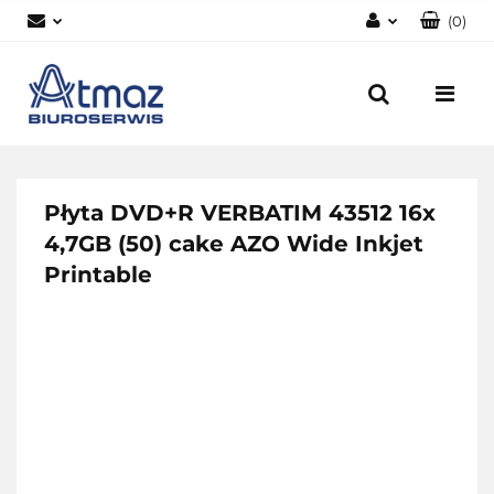
(
0
)
Zaloguj się
Zarejestruj się
Dodaj zgłoszenie
Zgody cookies
Płyta DVD+R VERBATIM 43512 16x
4,7GB (50) cake AZO Wide Inkjet
Printable