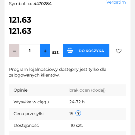
Verbatim
Symbol:
xc 4470284
121.63
121.63
DO KOSZYKA
szt.
Do
Program lojalnościowy dostępny jest tylko dla
zalogowanych klientów.
przecho
Opinie
brak ocen
(dodaj)
Wysyłka w ciągu
24-72 h
Cena przesyłki
15
Dostępność
10
szt.