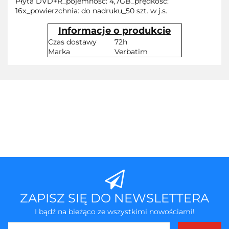
Płyta DVD+R_pojemność: 4,7GB_prędkość:
16x_powierzchnia: do nadruku_50 szt. w j.s.
Informacje o produkcie
Czas dostawy
72h
Marka
Verbatim
ZAPISZ SIĘ DO NEWSLETTERA
I bądź na bieżąco ze wszystkimi nowościami!