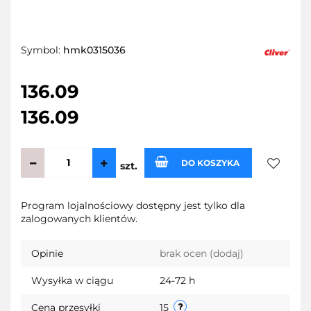
Symbol:
hmk0315036
136.09
136.09
DO KOSZYKA
szt.
Do
Program lojalnościowy dostępny jest tylko dla
zalogowanych klientów.
przecho
Opinie
brak ocen
(dodaj)
Wysyłka w ciągu
24-72 h
Cena przesyłki
15