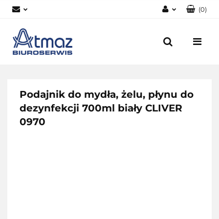
(
0
)
Zaloguj się
Zarejestruj się
Dodaj zgłoszenie
Zgody cookies
Podajnik do mydła, żelu, płynu do
dezynfekcji 700ml biały CLIVER
0970