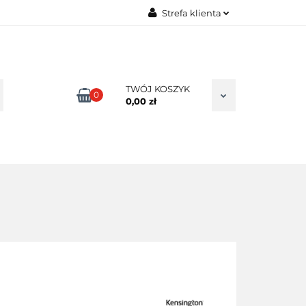
Strefa klienta
TAKT
Zaloguj się
Zarejestruj się
Dodaj zgłoszenie
TWÓJ KOSZYK
0
0,00 zł
Zgody cookies