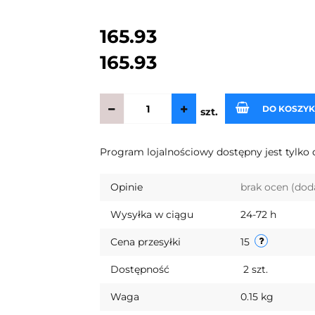
165.93
165.93
DO KOSZY
szt.
Program lojalnościowy dostępny jest tylko 
Opinie
brak ocen
(dod
Wysyłka w ciągu
24-72 h
Cena przesyłki
15
Dostępność
2
szt.
Waga
0.15 kg