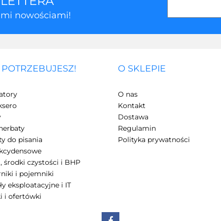
SLETTERA
kimi nowościami!
 POTRZEBUJESZ!
O SKLEPIE
3Z
atory
O nas
ksero
Kontakt
y
Dostawa
herbaty
Regulamin
y do pisania
Polityka prywatności
akcydensowe
, środki czystości i BHP
7Days
niki i pojemniki
ły eksploatacyjne i IT
i i ofertówki