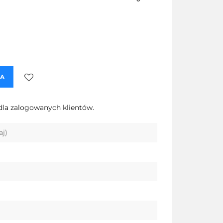
KA
Do
dla zalogowanych klientów.
przechowalni
aj)