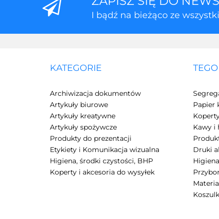
ZAPISZ SIĘ DO NEW
I bądź na bieżąco ze wszyst
KATEGORIE
TEGO
Archiwizacja dokumentów
Segreg
Artykuły biurowe
Papier 
Artykuły kreatywne
Kopert
Artykuły spożywcze
Kawy i 
Produkty do prezentacji
Produkt
Etykiety i Komunikacja wizualna
Druki 
Higiena, środki czystości, BHP
Higiena
Koperty i akcesoria do wysyłek
Przybor
Materia
Koszulk