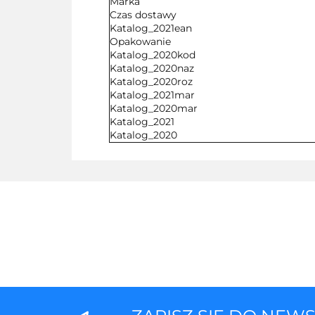
Marka
Czas dostawy
Katalog_2021ean
Opakowanie
Katalog_2020kod
Katalog_2020naz
Katalog_2020roz
Katalog_2021mar
Katalog_2020mar
Katalog_2021
Katalog_2020