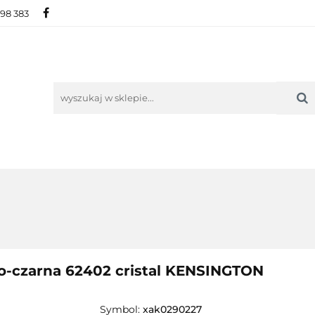
698 383
IE
NOWOŚCI
AKTUALNOŚCI
O NAS
KON
ORIE
NOWOŚCI
AKTUALNOŚCI
O NAS
KONTAKT
-czarna 62402 cristal KENSINGTON
Symbol:
xak0290227