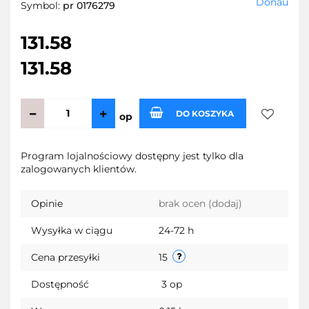
Donau
Symbol:
pr 0176279
131.58
131.58
DO KOSZYKA
op
Do
Program lojalnościowy dostępny jest tylko dla
zalogowanych klientów.
przechow
Opinie
brak ocen
(dodaj)
Wysyłka w ciągu
24-72 h
Cena przesyłki
15
Dostępność
3
op