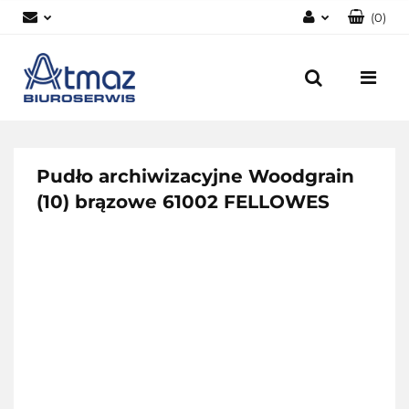
(
0
)
Zaloguj się
Zarejestruj się
Dodaj zgłoszenie
Zgody cookies
Pudło archiwizacyjne Woodgrain
(10) brązowe 61002 FELLOWES