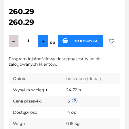
260.29
260.29
DO KOSZYKA
op
Do
Program lojalnościowy dostępny jest tylko dla
zalogowanych klientów.
przechow
Opinie
brak ocen
(dodaj)
Wysyłka w ciągu
24-72 h
Cena przesyłki
15
Dostępność
4
op
Waga
0.15 kg