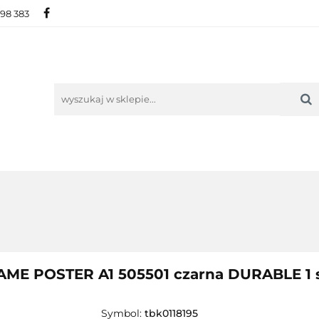
698 383
IE
NOWOŚCI
AKTUALNOŚCI
O NAS
KON
ORIE
NOWOŚCI
AKTUALNOŚCI
O NAS
KONTAKT
ME POSTER A1 505501 czarna DURABLE 1 
Symbol:
tbk0118195