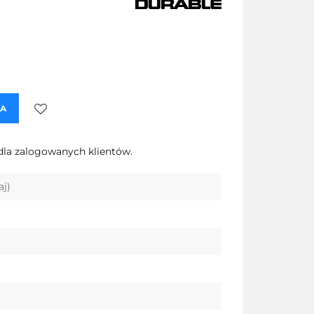
KA
Do
dla zalogowanych klientów.
przechowalni
aj)