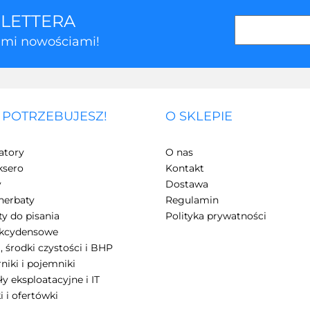
SLETTERA
kimi nowościami!
 POTRZEBUJESZ!
O SKLEPIE
3Z
atory
O nas
ksero
Kontakt
y
Dostawa
herbaty
Regulamin
y do pisania
Polityka prywatności
akcydensowe
, środki czystości i BHP
7Days
niki i pojemniki
ły eksploatacyjne i IT
i i ofertówki