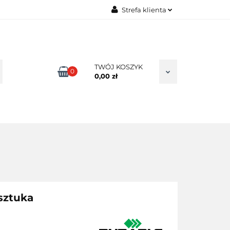
Strefa klienta
TAKT
Zaloguj się
Zarejestruj się
Dodaj zgłoszenie
TWÓJ KOSZYK
0
0,00 zł
Zgody cookies
sztuka