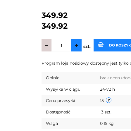
349.92
349.92
DO KOSZY
szt.
Program lojalnościowy dostępny jest tylko 
Opinie
brak ocen
(dod
Wysyłka w ciągu
24-72 h
Cena przesyłki
15
Dostępność
3
szt.
Waga
0.15 kg