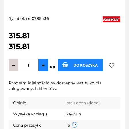
Symbol:
re 0295436
315.81
315.81
DO KOSZYKA
op
Do
Program lojalnościowy dostępny jest tylko dla
zalogowanych klientów.
przechow
Opinie
brak ocen
(dodaj)
Wysyłka w ciągu
24-72 h
Cena przesyłki
15