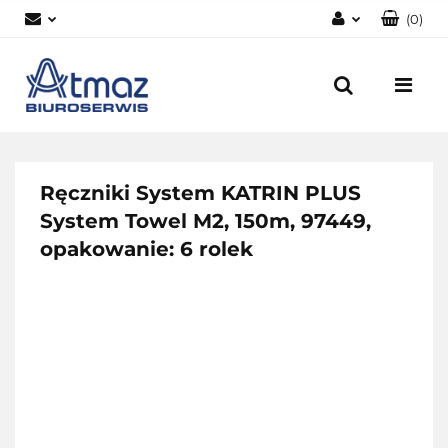
(
0
)
Zaloguj się
Zarejestruj się
Dodaj zgłoszenie
Zgody cookies
Ręczniki System KATRIN PLUS
System Towel M2, 150m, 97449,
opakowanie: 6 rolek