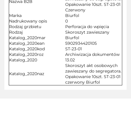
Nazwa B2B
Opakowanie 10szt. ST-23-01
Czerwony
Marka
Biurfol
Nadrukowany opis
0
Rodzaj grzbietu
Perforacja do wpięcia
Rodzaj
Skoroszyt zawieszany
Katalog_2020mar
Biurfol
Katalog_2020ean
5902934420105
Katalog_2020kod
ST-23-01
Katalog_2020roz
Archiwizacja dokumentów
Katalog_2020
13.02
Skoroszyt akt osobowych
zawieszany do segregatora.
Katalog_2020naz
Opakowanie 10szt. ST-23-01
czerwony Biurfol