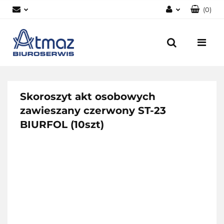
(
0
)
Zaloguj się
Zarejestruj się
Dodaj zgłoszenie
Zgody cookies
Skoroszyt akt osobowych
zawieszany czerwony ST-23
BIURFOL (10szt)