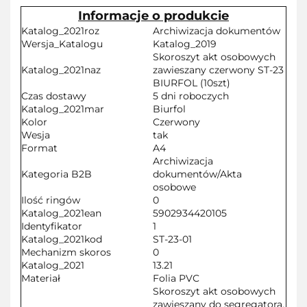
Informacje o produkcie
Katalog_2021roz
Archiwizacja dokumentów
Wersja_Katalogu
Katalog_2019
Skoroszyt akt osobowych
Katalog_2021naz
zawieszany czerwony ST-23
BIURFOL (10szt)
Czas dostawy
5 dni roboczych
Katalog_2021mar
Biurfol
Kolor
Czerwony
Wesja
tak
Format
A4
Archiwizacja
Kategoria B2B
dokumentów/Akta
osobowe
Ilość ringów
0
Katalog_2021ean
5902934420105
Identyfikator
1
Katalog_2021kod
ST-23-01
Mechanizm skoros
0
Katalog_2021
13.21
Materiał
Folia PVC
Skoroszyt akt osobowych
zawieszany do segregatora.