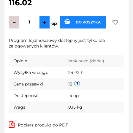
116.02
DO KOSZYKA
op
Do
Program lojalnościowy dostępny jest tylko dla
zalogowanych klientów.
przechow
Opinie
brak ocen
(dodaj)
Wysyłka w ciągu
24-72 h
Cena przesyłki
15
Dostępność
4
op
Waga
0.15 kg
Pobierz produkt do PDF