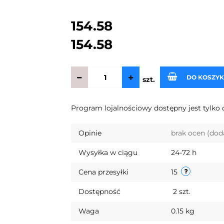
154.58
154.58
DO KOSZY
szt.
Program lojalnościowy dostępny jest tylko 
Opinie
brak ocen
(dod
Wysyłka w ciągu
24-72 h
Cena przesyłki
15
Dostępność
2
szt.
Waga
0.15 kg