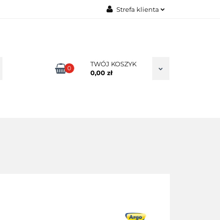
Strefa klienta
TAKT
Zaloguj się
Zarejestruj się
Dodaj zgłoszenie
TWÓJ KOSZYK
0
0,00 zł
Zgody cookies