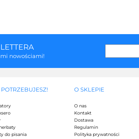
SLETTERA
kimi nowościami!
 POTRZEBUJESZ!
O SKLEPIE
3Z
atory
O nas
ksero
Kontakt
y
Dostawa
herbaty
Regulamin
y do pisania
Polityka prywatności