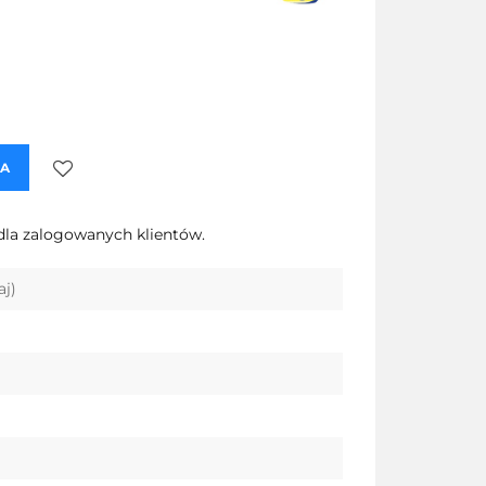
KA
Do
dla zalogowanych klientów.
przechowalni
aj)