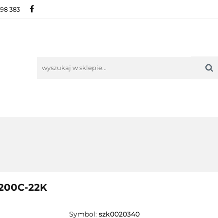
698 383
IE
NOWOŚCI
AKTUALNOŚCI
O NAS
KON
ORIE
NOWOŚCI
AKTUALNOŚCI
O NAS
KONTAKT
-200C-22K
Symbol:
szk0020340