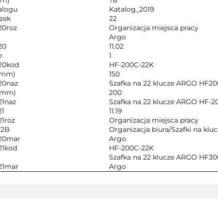
mm)
78
alogu
Katalog_2019
szek
22
20roz
Organizacja miejsca pracy
Argo
20
11.02
e
1
20kod
HF-200C-22K
(mm)
150
20naz
Szafka na 22 klucze ARGO HF20
(mm)
200
21naz
Szafka na 22 klucze ARGO HF-2
21
11.19
21roz
Organizacja miejsca pracy
B2B
Organizacja biura/Szafki na kluc
20mar
Argo
21kod
HF-200C-22K
Szafka na 22 klucze ARGO HF30
21mar
Argo