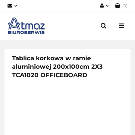
(
0
)
Zaloguj się
Zarejestruj się
Dodaj zgłoszenie
Zgody cookies
Tablica korkowa w ramie
aluminiowej 200x100cm 2X3
TCA1020 OFFICEBOARD