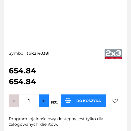
Symbol:
tbk2140381
654.84
654.84
DO KOSZYKA
szt.
Do
Program lojalnościowy dostępny jest tylko dla
zalogowanych klientów.
przecho