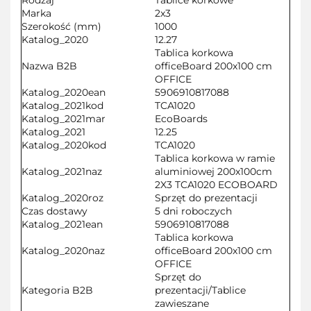
Marka
2x3
Szerokość (mm)
1000
Katalog_2020
12.27
Tablica korkowa
Nazwa B2B
officeBoard 200x100 cm
OFFICE
Katalog_2020ean
5906910817088
Katalog_2021kod
TCA1020
Katalog_2021mar
EcoBoards
Katalog_2021
12.25
Katalog_2020kod
TCA1020
Tablica korkowa w ramie
Katalog_2021naz
aluminiowej 200x100cm
2X3 TCA1020 ECOBOARD
Katalog_2020roz
Sprzęt do prezentacji
Czas dostawy
5 dni roboczych
Katalog_2021ean
5906910817088
Tablica korkowa
Katalog_2020naz
officeBoard 200x100 cm
OFFICE
Sprzęt do
Kategoria B2B
prezentacji/Tablice
zawieszane