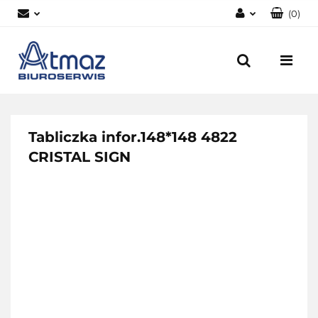
(
0
)
Zaloguj się
Zarejestruj się
Dodaj zgłoszenie
Zgody cookies
Tabliczka infor.148*148 4822
CRISTAL SIGN