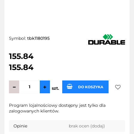
Symbol:
tbk1180195
155.84
155.84
DO KOSZYKA
szt.
Do
Program lojalnościowy dostępny jest tylko dla
zalogowanych klientów.
przecho
Opinie
brak ocen
(dodaj)