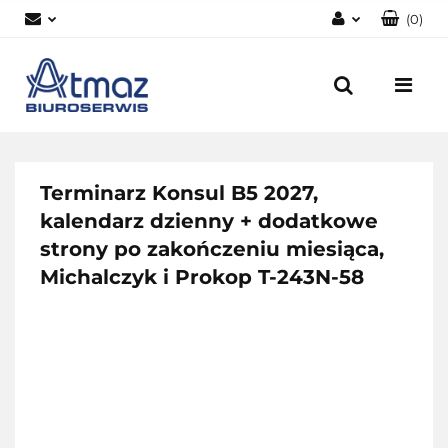
(
0
)
Zaloguj się
Zarejestruj się
Dodaj zgłoszenie
Zgody cookies
Terminarz Konsul B5 2027,
kalendarz dzienny + dodatkowe
strony po zakończeniu miesiąca,
Michalczyk i Prokop T-243N-58