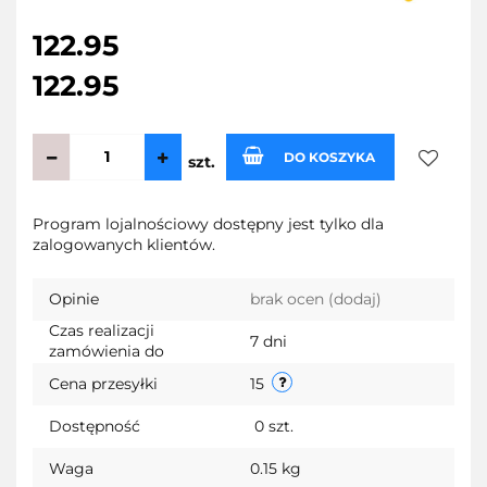
122.95
122.95
DO KOSZYKA
szt.
Do
Program lojalnościowy dostępny jest tylko dla
zalogowanych klientów.
przecho
Opinie
brak ocen
(dodaj)
Czas realizacji
7 dni
zamówienia do
Cena przesyłki
15
Dostępność
0
szt.
Waga
0.15 kg