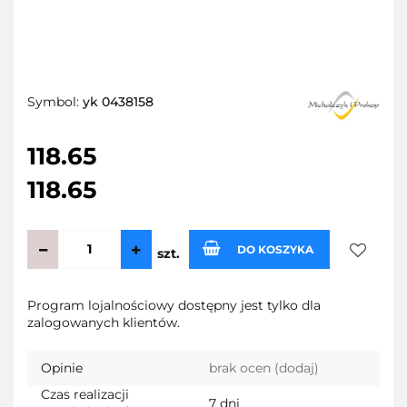
Symbol:
yk 0438158
118.65
118.65
DO KOSZYKA
szt.
Do
Program lojalnościowy dostępny jest tylko dla
zalogowanych klientów.
przecho
Opinie
brak ocen
(dodaj)
Czas realizacji
7 dni