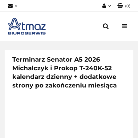
(
0
)
Zaloguj się
Zarejestruj się
Dodaj zgłoszenie
Zgody cookies
Terminarz Senator A5 2026
Michalczyk i Prokop T-240K-52
kalendarz dzienny + dodatkowe
strony po zakończeniu miesiąca