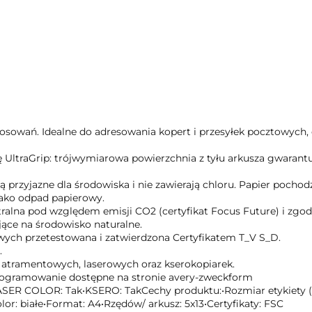
tosowań. Idealne do adresowania kopert i przesyłek pocztowych
ę UltraGrip: trójwymiarowa powierzchnia z tyłu arkusza gwaran
ą przyjazne dla środowiska i nie zawierają chloru. Papier pocho
 jako odpad papierowy.
utralna pod względem emisji CO2 (certyfikat Focus Future) i zg
ące na środowisko naturalne.
owych przetestowana i zatwierdzona Certyfikatem T_V S_D.
.
 atramentowych, laserowych oraz kserokopiarek.
programowanie dostępne na stronie avery-zweckform
ASER COLOR: Tak•KSERO: TakCechy produktu:•Rozmiar etykiety (mm
or: białe•Format: A4•Rzędów/ arkusz: 5x13•Certyfikaty: FSC