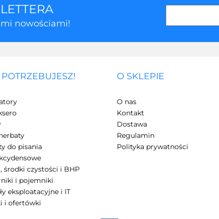
SLETTERA
kimi nowościami!
 POTRZEBUJESZ!
O SKLEPIE
3Z
atory
O nas
ksero
Kontakt
y
Dostawa
herbaty
Regulamin
y do pisania
Polityka prywatności
akcydensowe
, środki czystości i BHP
7Days
niki i pojemniki
ły eksploatacyjne i IT
i i ofertówki