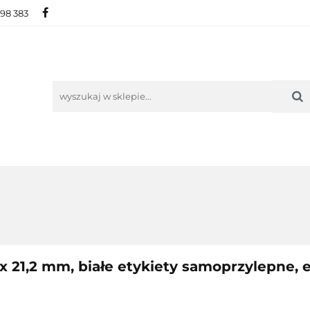
698 383
IE
NOWOŚCI
AKTUALNOŚCI
O NAS
KON
ORIE
NOWOŚCI
AKTUALNOŚCI
O NAS
KONTAKT
x 21,2 mm, białe etykiety samoprzylepne, e