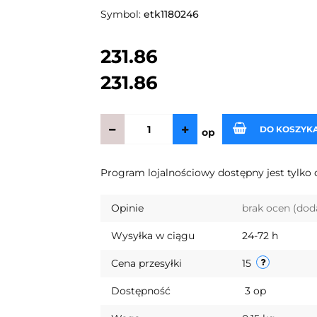
Symbol:
etk1180246
231.86
231.86
DO KOSZYK
op
Program lojalnościowy dostępny jest tylko 
Opinie
brak ocen
(dod
Wysyłka w ciągu
24-72 h
Cena przesyłki
15
Dostępność
3
op