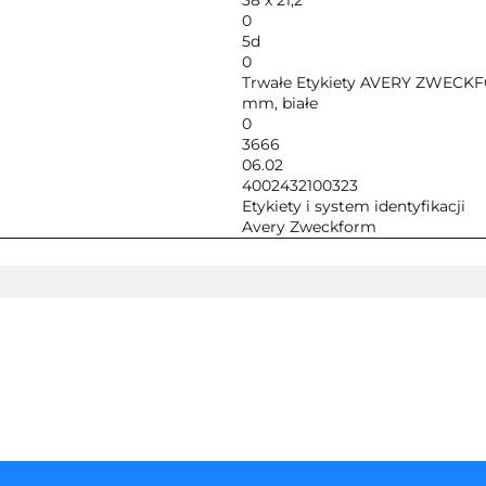
38 x 21,2
0
5d
0
Trwałe Etykiety AVERY ZWECKFOR
mm, białe
0
3666
06.02
4002432100323
Etykiety i system identyfikacji
Avery Zweckform