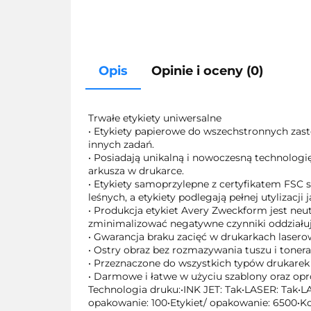
Opis
Opinie i oceny (0)
Trwałe etykiety uniwersalne
• Etykiety papierowe do wszechstronnych zas
innych zadań.
• Posiadają unikalną i nowoczesną technologi
arkusza w drukarce.
• Etykiety samoprzylepne z certyfikatem FSC s
leśnych, a etykiety podlegają pełnej utylizacji
• Produkcja etykiet Avery Zweckform jest ne
zminimalizować negatywne czynniki oddziałuj
• Gwarancja braku zacięć w drukarkach laser
• Ostry obraz bez rozmazywania tuszu i tonera
• Przeznaczone do wszystkich typów drukarek
• Darmowe i łatwe w użyciu szablony oraz o
Technologia druku:•INK JET: Tak•LASER: Tak•L
opakowanie: 100•Etykiet/ opakowanie: 6500•Kol