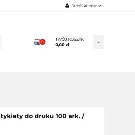
Strefa klienta
TAKT
Zaloguj się
Zarejestruj się
Dodaj zgłoszenie
TWÓJ KOSZYK
0
0,00 zł
Zgody cookies
tykiety do druku 100 ark. /