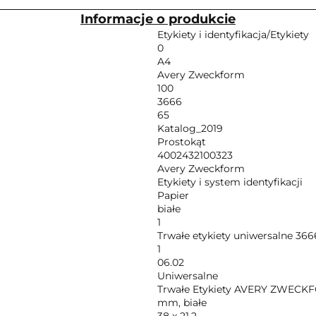
Informacje o produkcie
Etykiety i identyfikacja/Etykiety
0
A4
Avery Zweckform
100
3666
65
Katalog_2019
Prostokąt
4002432100323
Avery Zweckform
Etykiety i system identyfikacji
Papier
białe
1
Trwałe etykiety uniwersalne 36
1
06.02
Uniwersalne
Trwałe Etykiety AVERY ZWECKFOR
mm, białe