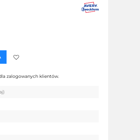
A
Do
dla zalogowanych klientów.
przechowalni
aj)