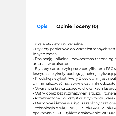
Opis
Opinie i oceny (0)
Trwałe etykiety uniwersalne
• Etykiety papierowe do wszechstronnych zas
innych zadań.
• Posiadają unikalną i nowoczesną technologi
arkusza w drukarce.
• Etykiety samoprzylepne z certyfikatem FSC s
leśnych, a etykiety podlegają pełnej utylizacji
• Produkcja etykiet Avery Zweckform jest ne
zminimalizować negatywne czynniki oddziałuj
• Gwarancja braku zacięć w drukarkach laser
• Ostry obraz bez rozmazywania tuszu i tonera
• Przeznaczone do wszystkich typów drukarek
• Darmowe i łatwe w użyciu szablony oraz o
Technologia druku:•INK JET: Tak•LASER: Tak•L
opakowanie: 100•Etykiet/ opakowanie: 2100•Kol