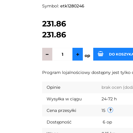
Symbol:
etk1280246
231.86
231.86
DO KOSZYK
op
Program lojalnościowy dostępny jest tylko 
Opinie
brak ocen
(dod
Wysyłka w ciągu
24-72 h
Cena przesyłki
15
Dostępność
6
op