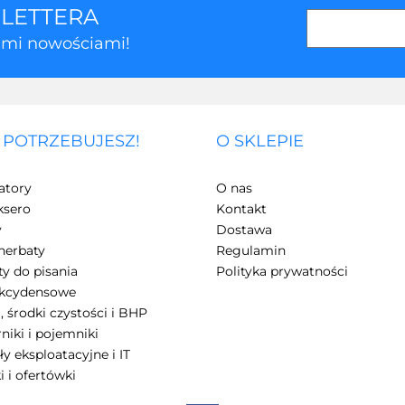
SLETTERA
kimi nowościami!
 POTRZEBUJESZ!
O SKLEPIE
3Z
atory
O nas
ksero
Kontakt
y
Dostawa
herbaty
Regulamin
y do pisania
Polityka prywatności
akcydensowe
, środki czystości i BHP
7Days
niki i pojemniki
ły eksploatacyjne i IT
i i ofertówki