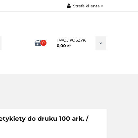
Strefa klienta
TAKT
Zaloguj się
Zarejestruj się
Dodaj zgłoszenie
TWÓJ KOSZYK
0
0,00 zł
Zgody cookies
tykiety do druku 100 ark. /