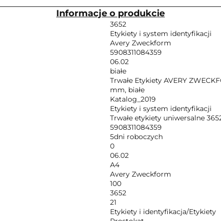
Informacje o produkcie
3652
Etykiety i system identyfikacji
Avery Zweckform
5908311084359
06.02
białe
Trwałe Etykiety AVERY ZWECKFOR
mm, białe
Katalog_2019
Etykiety i system identyfikacji
Trwałe etykiety uniwersalne 36
5908311084359
5dni roboczych
0
06.02
A4
Avery Zweckform
100
3652
21
Etykiety i identyfikacja/Etykiety