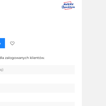
A
Do
dla zalogowanych klientów.
przechowalni
aj)