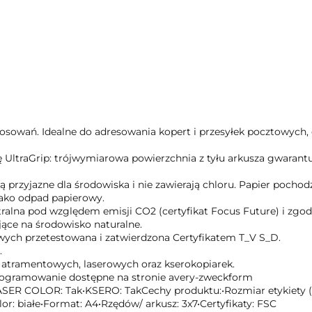
tosowań. Idealne do adresowania kopert i przesyłek pocztowych
ę UltraGrip: trójwymiarowa powierzchnia z tyłu arkusza gwaran
ą przyjazne dla środowiska i nie zawierają chloru. Papier pocho
 jako odpad papierowy.
utralna pod względem emisji CO2 (certyfikat Focus Future) i zg
ące na środowisko naturalne.
owych przetestowana i zatwierdzona Certyfikatem T_V S_D.
.
 atramentowych, laserowych oraz kserokopiarek.
programowanie dostępne na stronie avery-zweckform
ASER COLOR: Tak•KSERO: TakCechy produktu:•Rozmiar etykiety (mm
or: białe•Format: A4•Rzędów/ arkusz: 3x7•Certyfikaty: FSC