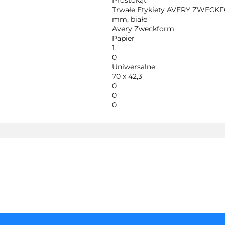
Prostokąt
Trwałe Etykiety AVERY ZWECKFOR
mm, białe
Avery Zweckform
Papier
1
0
Uniwersalne
70 x 42,3
0
0
0