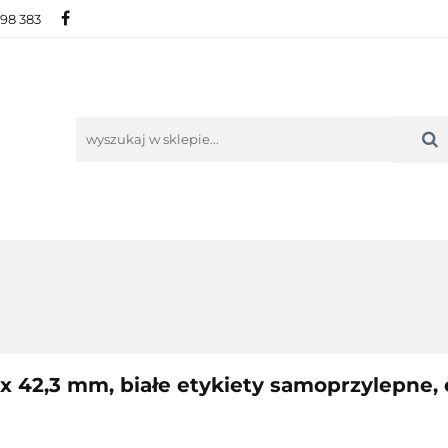
698 383
IE
NOWOŚCI
AKTUALNOŚCI
O NAS
KON
ORIE
NOWOŚCI
AKTUALNOŚCI
O NAS
KONTAKT
x 42,3 mm, białe etykiety samoprzylepne, e