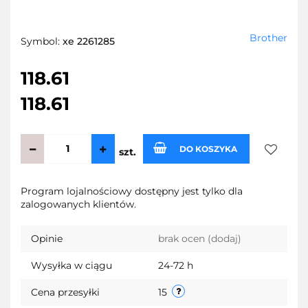
Brother
Symbol:
xe 2261285
118.61
118.61
DO KOSZYKA
szt.
Do
Program lojalnościowy dostępny jest tylko dla
zalogowanych klientów.
przecho
Opinie
brak ocen
(dodaj)
Wysyłka w ciągu
24-72 h
Cena przesyłki
15