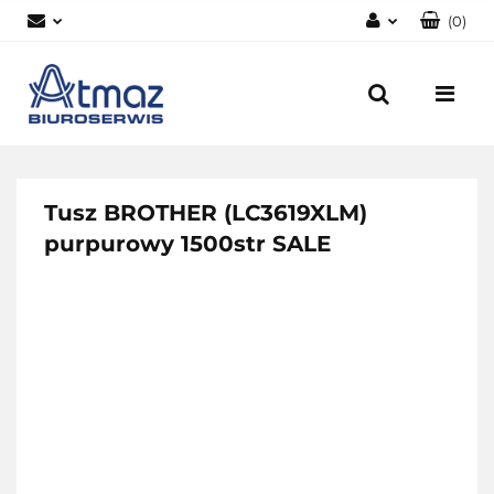
(
0
)
Zaloguj się
Zarejestruj się
Dodaj zgłoszenie
Zgody cookies
Tusz BROTHER (LC3619XLM)
purpurowy 1500str SALE