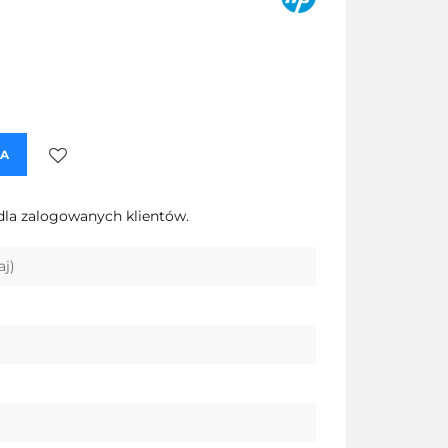
KA
Do
dla zalogowanych klientów.
przechowalni
aj)