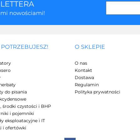
SLETTERA
kimi nowościami!
 POTRZEBUJESZ!
O SKLEPIE
3Z
atory
O nas
ksero
Kontakt
y
Dostawa
herbaty
Regulamin
y do pisania
Polityka prywatności
akcydensowe
, środki czystości i BHP
7Days
niki i pojemniki
ły eksploatacyjne i IT
i i ofertówki