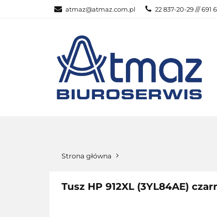
atmaz@atmaz.com.pl
22 837-20-29 /// 691 
KATEGOR
WSZYSTKIE KATEGORIE
KATEG
Strona główna
Tusz HP 912XL (3YL84AE) czar