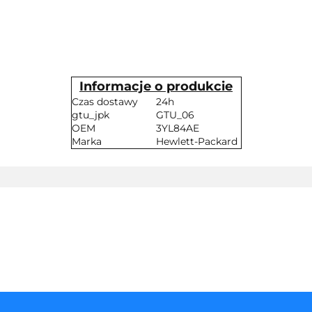
Informacje o produkcie
Czas dostawy
24h
gtu_jpk
GTU_06
OEM
3YL84AE
Marka
Hewlett-Packard