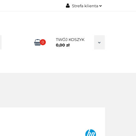
Strefa klienta
TAKT
Zaloguj się
Zarejestruj się
Dodaj zgłoszenie
TWÓJ KOSZYK
0
0,00 zł
Zgody cookies