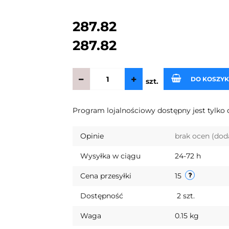
287.82
287.82
DO KOSZY
szt.
Program lojalnościowy dostępny jest tylko 
Opinie
brak ocen
(dod
Wysyłka w ciągu
24-72 h
Cena przesyłki
15
Dostępność
2
szt.
Waga
0.15 kg