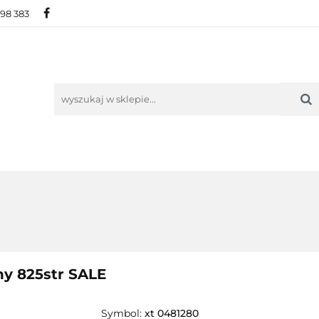
698 383
IE
NOWOŚCI
AKTUALNOŚCI
O NAS
KON
ORIE
NOWOŚCI
AKTUALNOŚCI
O NAS
KONTAKT
ny 825str SALE
Symbol:
xt 0481280