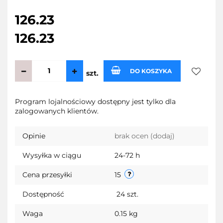
126.23
126.23
DO KOSZYKA
szt.
Do
Program lojalnościowy dostępny jest tylko dla
zalogowanych klientów.
przecho
Opinie
brak ocen
(dodaj)
Wysyłka w ciągu
24-72 h
Cena przesyłki
15
Dostępność
24
szt.
Waga
0.15 kg