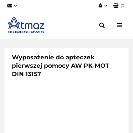
(
0
)
Zaloguj się
Zarejestruj się
Dodaj zgłoszenie
Zgody cookies
Wyposażenie do apteczek
pierwszej pomocy AW PK-MOT
DIN 13157