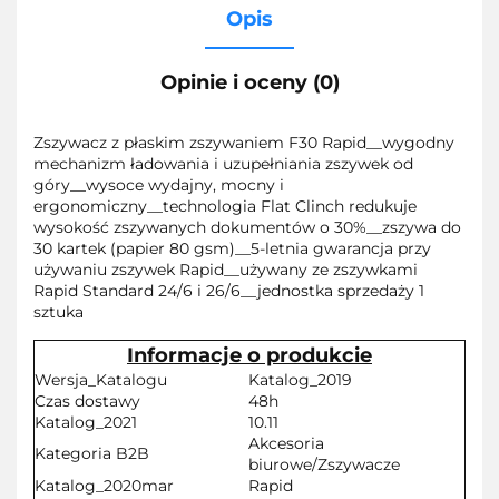
Opis
Opinie i oceny (0)
Zszywacz z płaskim zszywaniem F30 Rapid__wygodny
mechanizm ładowania i uzupełniania zszywek od
góry__wysoce wydajny, mocny i
ergonomiczny__technologia Flat Clinch redukuje
wysokość zszywanych dokumentów o 30%__zszywa do
30 kartek (papier 80 gsm)__5-letnia gwarancja przy
używaniu zszywek Rapid__używany ze zszywkami
Rapid Standard 24/6 i 26/6__jednostka sprzedaży 1
sztuka
Informacje o produkcie
Wersja_Katalogu
Katalog_2019
Czas dostawy
48h
Katalog_2021
10.11
Akcesoria
Kategoria B2B
biurowe/Zszywacze
Katalog_2020mar
Rapid