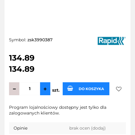
Symbol:
zsk3990387
134.89
134.89
DO KOSZYKA
szt.
Do
Program lojalnościowy dostępny jest tylko dla
zalogowanych klientów.
przecho
Opinie
brak ocen
(dodaj)