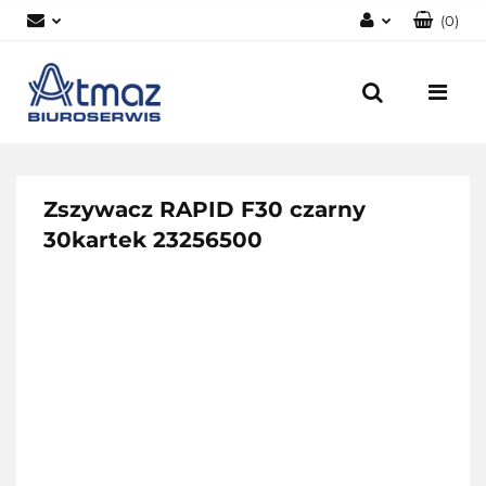
(
0
)
Zaloguj się
Zarejestruj się
Dodaj zgłoszenie
Zgody cookies
Zszywacz RAPID F30 czarny
30kartek 23256500