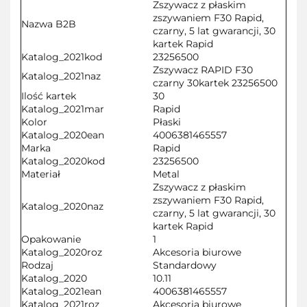
Zszywacz z płaskim
zszywaniem F30 Rapid,
Nazwa B2B
czarny, 5 lat gwarancji, 30
kartek Rapid
Katalog_2021kod
23256500
Zszywacz RAPID F30
Katalog_2021naz
czarny 30kartek 23256500
Ilość kartek
30
Katalog_2021mar
Rapid
Kolor
Płaski
Katalog_2020ean
4006381465557
Marka
Rapid
Katalog_2020kod
23256500
Materiał
Metal
Zszywacz z płaskim
zszywaniem F30 Rapid,
Katalog_2020naz
czarny, 5 lat gwarancji, 30
kartek Rapid
Opakowanie
1
Katalog_2020roz
Akcesoria biurowe
Rodzaj
Standardowy
Katalog_2020
10.11
Katalog_2021ean
4006381465557
Katalog_2021roz
Akcesoria biurowe