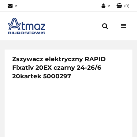
(
0
)
Zaloguj się
Zarejestruj się
Dodaj zgłoszenie
Zgody cookies
Zszywacz elektryczny RAPID
Fixativ 20EX czarny 24-26/6
20kartek 5000297