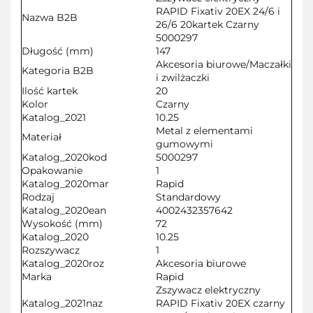
RAPID Fixativ 20EX 24/6 i
Nazwa B2B
26/6 20kartek Czarny
5000297
Długość (mm)
147
Akcesoria biurowe/Maczałki
Kategoria B2B
i zwilżaczki
Ilość kartek
20
Kolor
Czarny
Katalog_2021
10.25
Metal z elementami
Materiał
gumowymi
Katalog_2020kod
5000297
Opakowanie
1
Katalog_2020mar
Rapid
Rodzaj
Standardowy
Katalog_2020ean
4002432357642
Wysokość (mm)
72
Katalog_2020
10.25
Rozszywacz
1
Katalog_2020roz
Akcesoria biurowe
Marka
Rapid
Zszywacz elektryczny
Katalog_2021naz
RAPID Fixativ 20EX czarny