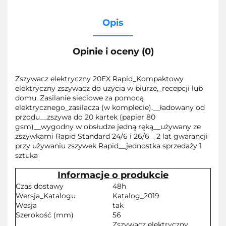
Opis
Opinie i oceny (0)
Zszywacz elektryczny 20EX Rapid_Kompaktowy
elektryczny zszywacz do użycia w biurze,_recepcji lub
domu. Zasilanie sieciowe za pomocą
elektrycznego_zasilacza (w komplecie).__ładowany od
przodu__zszywa do 20 kartek (papier 80
gsm)__wygodny w obsłudze jedną ręką__używany ze
zszywkami Rapid Standard 24/6 i 26/6__2 lat gwarancji
przy używaniu zszywek Rapid__jednostka sprzedaży 1
sztuka
Informacje o produkcie
Czas dostawy
48h
Wersja_Katalogu
Katalog_2019
Wesja
tak
Szerokość (mm)
56
Zszywacz elektryczny