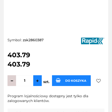
Symbol:
zsk2860387
403.79
403.79
DO KOSZYKA
szt.
Do
Program lojalnościowy dostępny jest tylko dla
zalogowanych klientów.
przecho