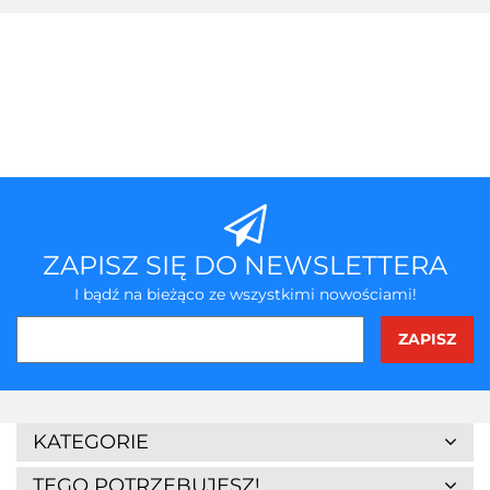
ZAPISZ SIĘ DO NEWSLETTERA
I bądź na bieżąco ze wszystkimi nowościami!
3Z
KATEGORIE
TEGO POTRZEBUJESZ!