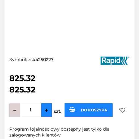
Symbol:
zsk4250227
825.32
825.32
DO KOSZYKA
szt.
Do
Program lojalnościowy dostępny jest tylko dla
zalogowanych klientów.
przecho