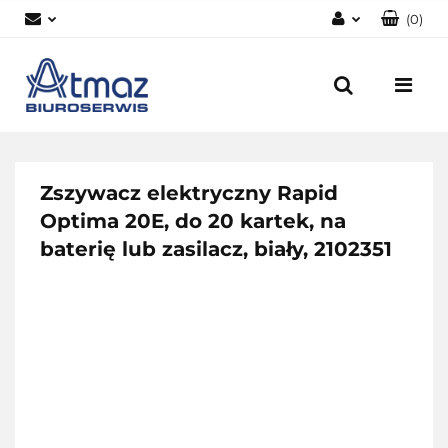
(
0
)
Zaloguj się
Zarejestruj się
Dodaj zgłoszenie
Zgody cookies
Zszywacz elektryczny Rapid
Optima 20E, do 20 kartek, na
baterię lub zasilacz, biały, 2102351