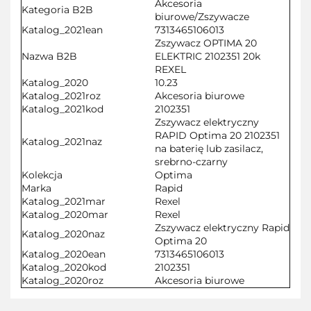
Akcesoria
Kategoria B2B
biurowe/Zszywacze
Katalog_2021ean
7313465106013
Zszywacz OPTIMA 20
Nazwa B2B
ELEKTRIC 2102351 20k
REXEL
Katalog_2020
10.23
Katalog_2021roz
Akcesoria biurowe
Katalog_2021kod
2102351
Zszywacz elektryczny
RAPID Optima 20 2102351
Katalog_2021naz
na baterię lub zasilacz,
srebrno-czarny
Kolekcja
Optima
Marka
Rapid
Katalog_2021mar
Rexel
Katalog_2020mar
Rexel
Zszywacz elektryczny Rapid
Katalog_2020naz
Optima 20
Katalog_2020ean
7313465106013
Katalog_2020kod
2102351
Katalog_2020roz
Akcesoria biurowe