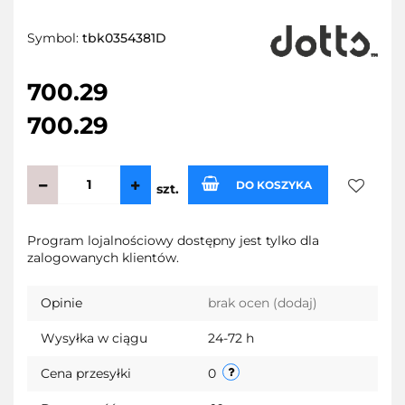
Symbol:
tbk0354381D
700.29
700.29
DO KOSZYKA
szt.
Do
Program lojalnościowy dostępny jest tylko dla
zalogowanych klientów.
przecho
Opinie
brak ocen
(dodaj)
Wysyłka w ciągu
24-72 h
Cena przesyłki
0