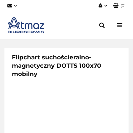
(
0
)
Zaloguj się
Zarejestruj się
Dodaj zgłoszenie
Zgody cookies
Flipchart suchościeralno-
magnetyczny DOTTS 100x70
mobilny