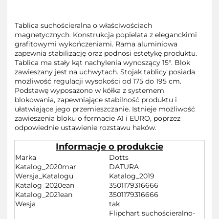
Tablica suchościeralna o właściwościach
magnetycznych. Konstrukcja popielata z eleganckimi
grafitowymi wykończeniami. Rama aluminiowa
zapewnia stabilizację oraz podnosi estetykę produktu.
Tablica ma stały kąt nachylenia wynoszący 15°. Blok
zawieszany jest na uchwytach. Stojak tablicy posiada
możliwość regulacji wysokości od 175 do 195 cm.
Podstawę wyposażono w kółka z systemem
blokowania, zapewniające stabilność produktu i
ułatwiające jego przemieszczanie. Istnieje możliwość
zawieszenia bloku o formacie A1 i EURO, poprzez
odpowiednie ustawienie rozstawu haków.
Informacje o produkcie
Marka
Dotts
Katalog_2020mar
DATURA
Wersja_Katalogu
Katalog_2019
Katalog_2020ean
3501179316666
Katalog_2021ean
3501179316666
Wesja
tak
Flipchart suchościeralno-