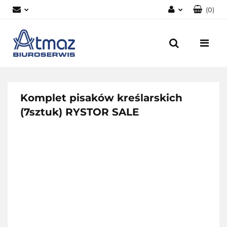
(
0
)
Zaloguj się
Zarejestruj się
Dodaj zgłoszenie
Zgody cookies
Komplet pisaków kreślarskich
(7sztuk) RYSTOR SALE