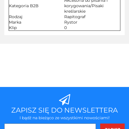
Akcesoria do pisania i
Kategoria B2B
korygowania/Pisaki
kreślarskie
Rodzaj
Rapitograf
Marka
Rystor
Klip
0
ZAPISZ SIĘ DO NEWSLETTERA
I bądź na bieżąco ze wszystkimi nowościami!