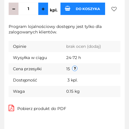
DO KOSZYKA
kpl.
Do
Program lojalnościowy dostępny jest tylko dla
zalogowanych klientów.
przecho
Opinie
brak ocen
(dodaj)
Wysyłka w ciągu
24-72 h
Cena przesyłki
15
Dostępność
3
kpl.
Waga
0.15 kg
Pobierz produkt do PDF