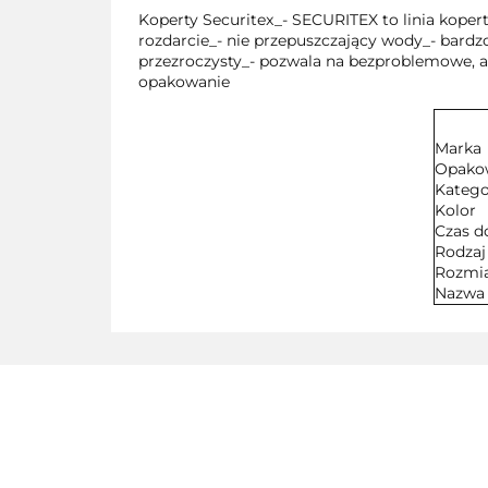
Koperty Securitex_- SECURITEX to linia kope
rozdarcie_- nie przepuszczający wody_- bardz
przezroczysty_- pozwala na bezproblemowe, a
opakowanie
Marka
Opako
Katego
Kolor
Czas d
Rodzaj
Rozmi
Nazwa