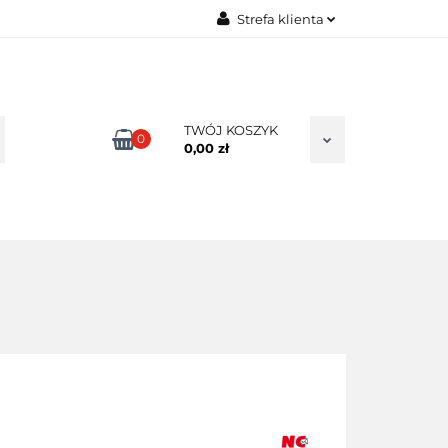
Strefa klienta
TAKT
Zaloguj się
Zarejestruj się
Dodaj zgłoszenie
TWÓJ KOSZYK
0
0,00 zł
Zgody cookies