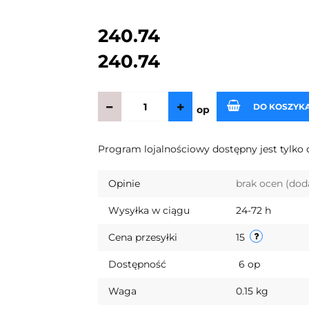
240.74
240.74
DO KOSZYK
op
Program lojalnościowy dostępny jest tylko 
Opinie
brak ocen
(dod
Wysyłka w ciągu
24-72 h
Cena przesyłki
15
Dostępność
6
op
Waga
0.15 kg