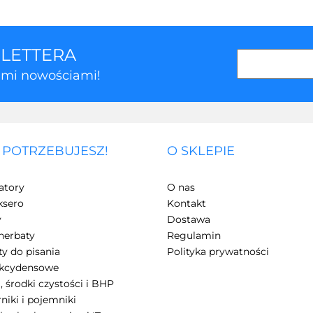
SLETTERA
kimi nowościami!
 POTRZEBUJESZ!
O SKLEPIE
3Z
atory
O nas
ksero
Kontakt
y
Dostawa
herbaty
Regulamin
y do pisania
Polityka prywatności
akcydensowe
, środki czystości i BHP
7Days
niki i pojemniki