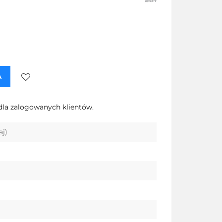
A
Do
dla zalogowanych klientów.
przechowalni
aj)