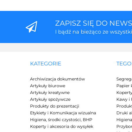
ZAPISZ SIĘ DO NEW
I bądź na bieżąco ze wszyst
KATEGORIE
TEGO
Archiwizacja dokumentów
Segreg
Artykuły biurowe
Papier 
Artykuły kreatywne
Kopert
Artykuły spożywcze
Kawy i 
Produkty do prezentacji
Produkt
Etykiety i Komunikacja wizualna
Druki 
Higiena, środki czystości, BHP
Higiena
Koperty i akcesoria do wysyłek
Przybor