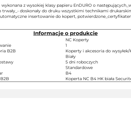
rt wykonana z wysokiej klasy papieru EnDURO o następujących_
o trwały_- doskonały do druku wszystkimi technikami drukarskimi
utomatyczne insertowanie do kopert, potwierdzone_certyfikatem
Informacje o produkcie
NC Koperty
wanie
1
ria B2B
Koperty i akcesoria do wysyłek/
Biały
ostawy
5 dni roboczych
Standardowe
ar
B4
 B2B
Koperta NC B4 HK biała Securit