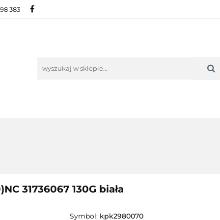
698 383
IE
NOWOŚCI
AKTUALNOŚCI
O NAS
KON
ORIE
NOWOŚCI
AKTUALNOŚCI
O NAS
KONTAKT
NC 31736067 130G biała
Symbol:
kpk2980070