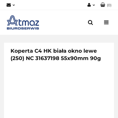
(
0
)
Zaloguj się
Zarejestruj się
Dodaj zgłoszenie
Zgody cookies
Koperta C4 HK biała okno lewe
(250) NC 31637198 55x90mm 90g