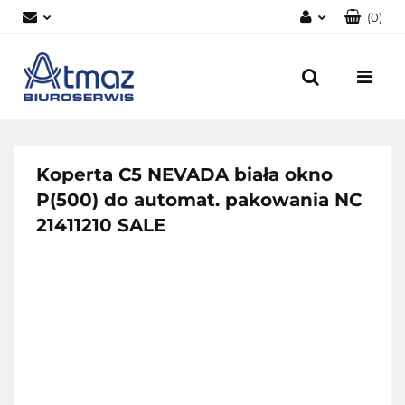
(
0
)
Zaloguj się
Zarejestruj się
Dodaj zgłoszenie
Zgody cookies
Koperta C5 NEVADA biała okno
P(500) do automat. pakowania NC
21411210 SALE