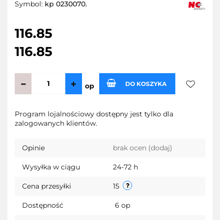
Symbol:
kp 0230070.
116.85
116.85
DO KOSZYKA
op
Do
Program lojalnościowy dostępny jest tylko dla
zalogowanych klientów.
przechow
Opinie
brak ocen
(dodaj)
Wysyłka w ciągu
24-72 h
Cena przesyłki
15
Dostępność
6
op