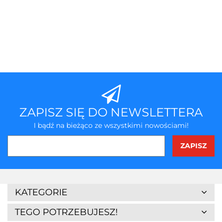
ZAPISZ SIĘ DO NEWSLETTERA
I bądź na bieżąco ze wszystkimi nowościami!
3Z
KATEGORIE
TEGO POTRZEBUJESZ!