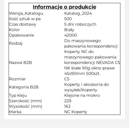
Informacje o produkcie
Wersja_Katalogu
Katalog_2024
Ilość sztuk w pa
500
Czas dostawy
5 dni roboczych
Kolor
Biały
Opakowanie
42000
Do maszynowego
Rodzaj
pakowania korespondencji
Koperty NC do
maszynowego pakowania
Nazwa B2B
korespondencji NEVADA C5
NK białe 90g okno prawe
45x90mm 500szt.
Rozmiar
C5
Koperty i akcesoria do
Kategoria B2B
wysyłek/Koperty
Typ kleju
Klejone na mokro
Szerokość (mm)
229
Wysokość (mm)
162
Marka
NC Koperty