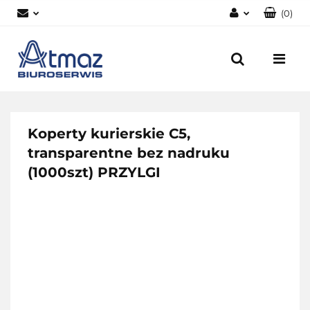
(
0
)
Zaloguj się
Zarejestruj się
Dodaj zgłoszenie
Zgody cookies
Koperty kurierskie C5,
transparentne bez nadruku
(1000szt) PRZYLGI