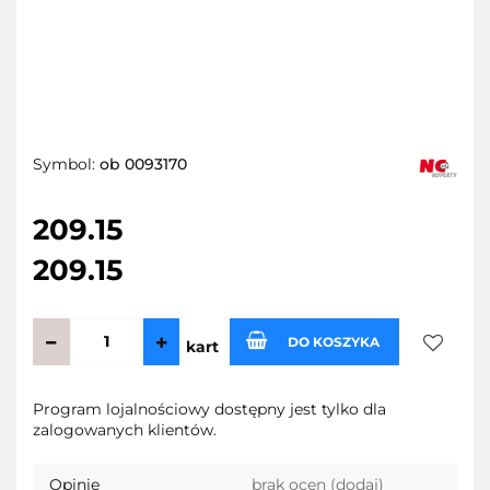
Symbol:
ob 0093170
209.15
209.15
DO KOSZYKA
kart
Do
Program lojalnościowy dostępny jest tylko dla
zalogowanych klientów.
przecho
Opinie
brak ocen
(dodaj)