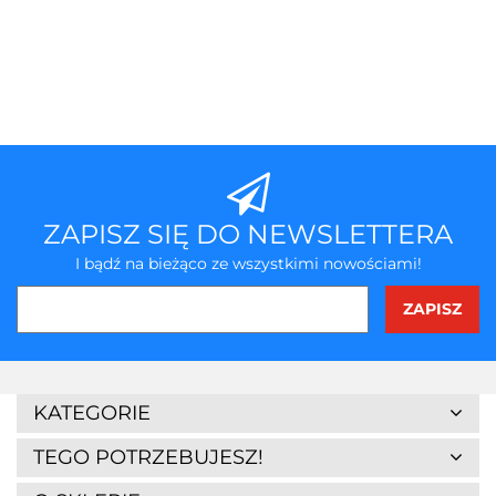
ZAPISZ SIĘ DO NEWSLETTERA
I bądź na bieżąco ze wszystkimi nowościami!
3Z
KATEGORIE
TEGO POTRZEBUJESZ!