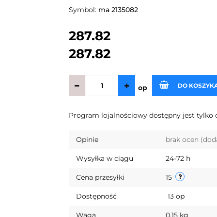
Symbol:
ma 2135082
287.82
287.82
DO KOSZYK
op
Program lojalnościowy dostępny jest tylko 
Opinie
brak ocen
(dod
Wysyłka w ciągu
24-72 h
Cena przesyłki
15
Dostępność
13
op
Waga
0.15 kg