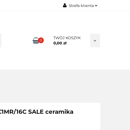
Strefa klienta
TAKT
Zaloguj się
Zarejestruj się
Dodaj zgłoszenie
TWÓJ KOSZYK
0
0,00 zł
Zgody cookies
C1MR/16C SALE ceramika