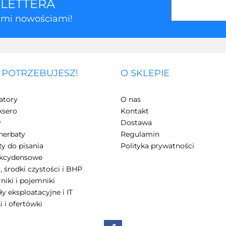
SLETTERA
kimi nowościami!
 POTRZEBUJESZ!
O SKLEPIE
3Z
atory
O nas
ksero
Kontakt
y
Dostawa
herbaty
Regulamin
y do pisania
Polityka prywatności
akcydensowe
, środki czystości i BHP
7Days
niki i pojemniki
ły eksploatacyjne i IT
i i ofertówki