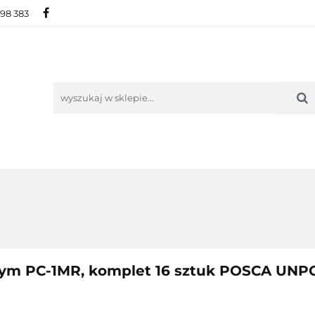
698 383
IE
NOWOŚCI
AKTUALNOŚCI
O NAS
KON
ORIE
NOWOŚCI
AKTUALNOŚCI
O NAS
KONTAKT
ym PC-1MR, komplet 16 sztuk POSCA UNP