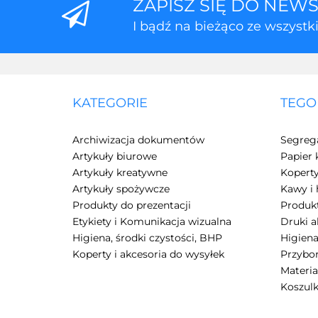
ZAPISZ SIĘ DO NEW
I bądź na bieżąco ze wszyst
KATEGORIE
TEGO
Archiwizacja dokumentów
Segreg
Artykuły biurowe
Papier 
Artykuły kreatywne
Kopert
Artykuły spożywcze
Kawy i 
Produkty do prezentacji
Produkt
Etykiety i Komunikacja wizualna
Druki 
Higiena, środki czystości, BHP
Higiena
Koperty i akcesoria do wysyłek
Przybor
Materia
Koszulk