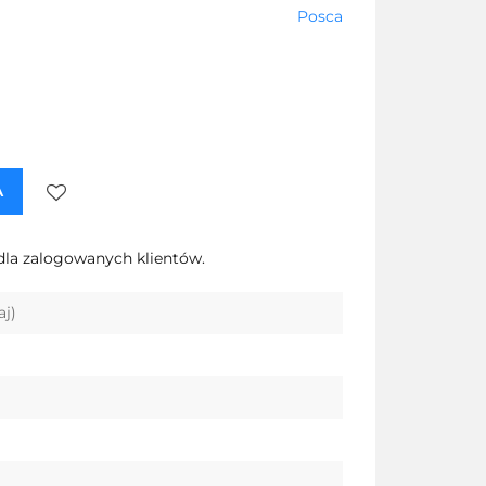
Posca
A
Do
dla zalogowanych klientów.
przechowalni
aj)