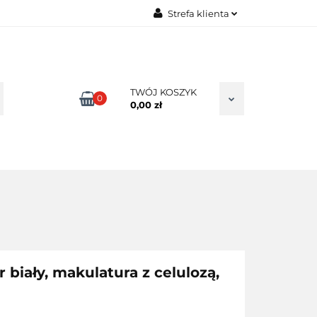
Strefa klienta
TAKT
Zaloguj się
Zarejestruj się
Dodaj zgłoszenie
TWÓJ KOSZYK
0
0,00 zł
Zgody cookies
 biały, makulatura z celulozą,