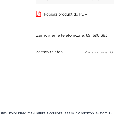
Pobierz produkt do PDF
Zamówienie telefoniczne: 691 698 383
Zostaw telefon
twy, kolor biały, makulatura z celulozą, 111m, 12 rolek/op, system T9