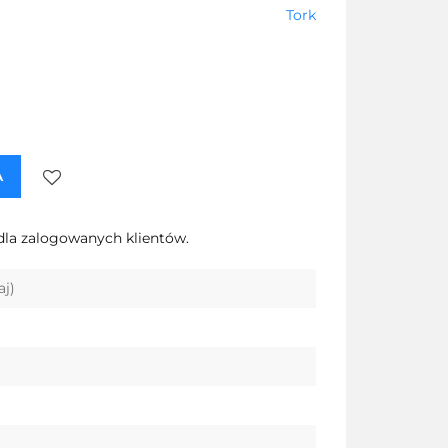
Tork
A
Do
dla zalogowanych klientów.
przechowalni
aj)