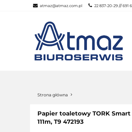
atmaz@atmaz.com.pl
22 837-20-29 /// 691 
KATEGOR
WSZYSTKIE KATEGORIE
KATEG
Strona główna
Papier toaletowy TORK Smart On
111m, T9 472193