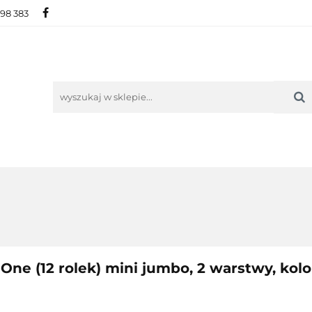
698 383
IE
NOWOŚCI
AKTUALNOŚCI
O NAS
KON
ORIE
NOWOŚCI
AKTUALNOŚCI
O NAS
KONTAKT
e (12 rolek) mini jumbo, 2 warstwy, kolor