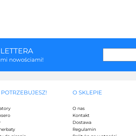
SLETTERA
kimi nowościami!
 POTRZEBUJESZ!
O SKLEPIE
3Z
atory
O nas
ksero
Kontakt
y
Dostawa
herbaty
Regulamin