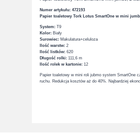
Numer artykułu: 472193
Papier toaletowy Tork Lotus SmartOne w mini jumb
System:
T9
Kolor:
Biały
Surowiec:
Makulatura+celuloza
Ilość warstw:
2
Ilość listków:
620
Długość rolki:
111,6 m
Ilość rolek w kartonie:
12
Papier toaletowy w mini roli jubmo system SmartOne c
ruchu.
Redukcja kosztów aż do 40%. Najbardziej ekon