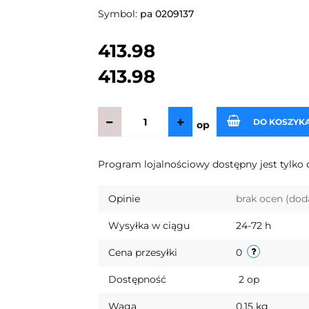
Symbol:
pa 0209137
413.98
413.98
DO KOSZYK
op
Program lojalnościowy dostępny jest tylko 
Opinie
brak ocen
(dod
Wysyłka w ciągu
24-72 h
Cena przesyłki
0
Dostępność
2
op
Waga
0.15 kg