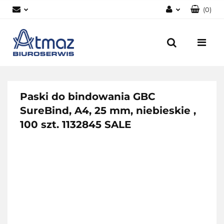
(
0
)
Zaloguj się
Zarejestruj się
Dodaj zgłoszenie
Zgody cookies
Paski do bindowania GBC
SureBind, A4, 25 mm, niebieskie ,
100 szt. 1132845 SALE