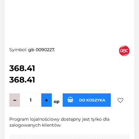
Symbol:
gb 0090227.
368.41
368.41
DO KOSZYKA
op
Do
Program lojalnościowy dostępny jest tylko dla
zalogowanych klientów.
przechow