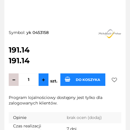
Symbol:
yk 0453158
191.14
191.14
DO KOSZYKA
szt.
Do
Program lojalnościowy dostępny jest tylko dla
zalogowanych klientów.
przecho
Opinie
brak ocen
(dodaj)
Czas realizacji
7 dni