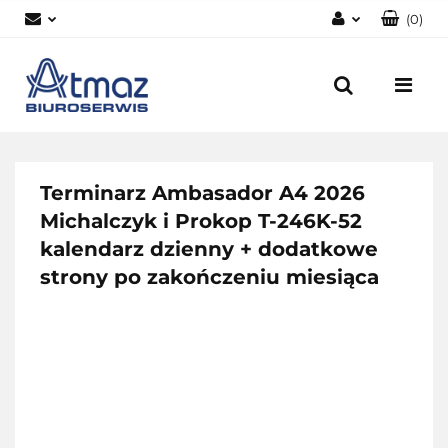
(
0
)
Zaloguj się
Zarejestruj się
Dodaj zgłoszenie
Zgody cookies
Terminarz Ambasador A4 2026
Michalczyk i Prokop T-246K-52
kalendarz dzienny + dodatkowe
strony po zakończeniu miesiąca