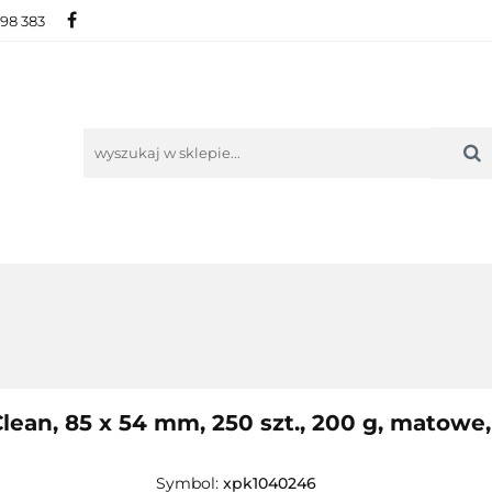
698 383
IE
NOWOŚCI
AKTUALNOŚCI
O NAS
KON
ORIE
NOWOŚCI
AKTUALNOŚCI
O NAS
KONTAKT
ean, 85 x 54 mm, 250 szt., 200 g, matowe, 
Symbol:
xpk1040246