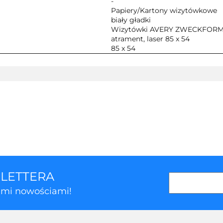
-
Papiery/Kartony wizytówkowe
biały gładki
Wizytówki AVERY ZWECKFORM za
atrament, laser 85 x 54
85 x 54
SLETTERA
kimi nowościami!