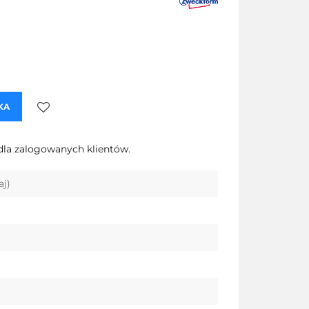
KA
Do
dla zalogowanych klientów.
przechowalni
aj)