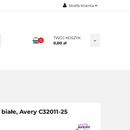
Strefa klienta
TAKT
Zaloguj się
Zarejestruj się
Dodaj zgłoszenie
TWÓJ KOSZYK
0
0,00 zł
Zgody cookies
białe, Avery C32011-25