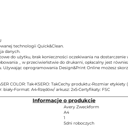
U
towanej technologii Quick&Clean.
cja danych.
towe do użytku, brak konieczności oczekiwania na dostarczenie 
wania _ w przeciwieństwie do drukarni, opłacalny jest również d
u. Używając oprogramowania Design&Print Online możesz skor
.
ASER COLOR: Tak•KSERO: TakCechy produktu:•Rozmiar etykiety (mm
: biały•Format: A4•Rzędów/ arkusz: 2x5•Certyfikaty: FSC
Informacje o produkcie
Avery Zweckform
A4
1
5dni roboczych