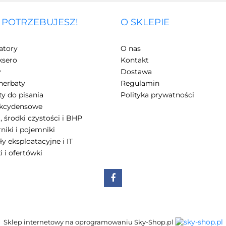
 POTRZEBUJESZ!
O SKLEPIE
3Z
atory
O nas
ksero
Kontakt
y
Dostawa
herbaty
Regulamin
y do pisania
Polityka prywatności
akcydensowe
, środki czystości i BHP
7Days
niki i pojemniki
ły eksploatacyjne i IT
i i ofertówki
A4 Tech
Sklep internetowy na oprogramowaniu Sky-Shop.pl