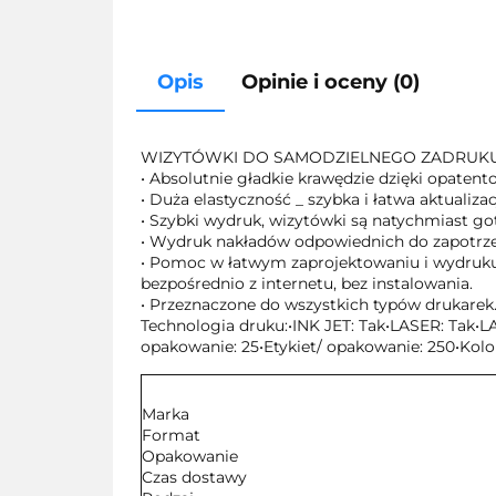
Opis
Opinie i oceny (0)
WIZYTÓWKI DO SAMODZIELNEGO ZADRUK
• Absolutnie gładkie krawędzie dzięki opaten
• Duża elastyczność _ szybka i łatwa aktualiza
• Szybki wydruk, wizytówki są natychmiast go
• Wydruk nakładów odpowiednich do zapotrzebo
• Pomoc w łatwym zaprojektowaniu i wydruk
bezpośrednio z internetu, bez instalowania.
• Przeznaczone do wszystkich typów drukarek
Technologia druku:•INK JET: Tak•LASER: Tak•L
opakowanie: 25•Etykiet/ opakowanie: 250•Kolor
Marka
Format
Opakowanie
Czas dostawy