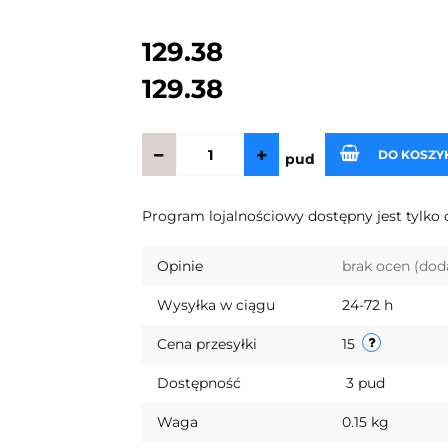
129.38
129.38
DO KOSZY
pud
Program lojalnościowy dostępny jest tylko 
Opinie
brak ocen
(dod
Wysyłka w ciągu
24-72 h
Cena przesyłki
15
Dostępność
3
pud
Waga
0.15 kg