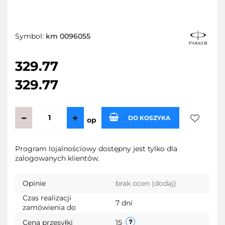
Symbol:
km 0096055
329.77
329.77
DO KOSZYKA
op
Do
Program lojalnościowy dostępny jest tylko dla
zalogowanych klientów.
przechow
Opinie
brak ocen
(dodaj)
Czas realizacji
7 dni
zamówienia do
Cena przesyłki
15