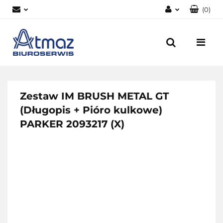
(
0
)
Zaloguj się
Zarejestruj się
Dodaj zgłoszenie
Zgody cookies
Zestaw IM BRUSH METAL GT
(Długopis + Pióro kulkowe)
PARKER 2093217 (X)