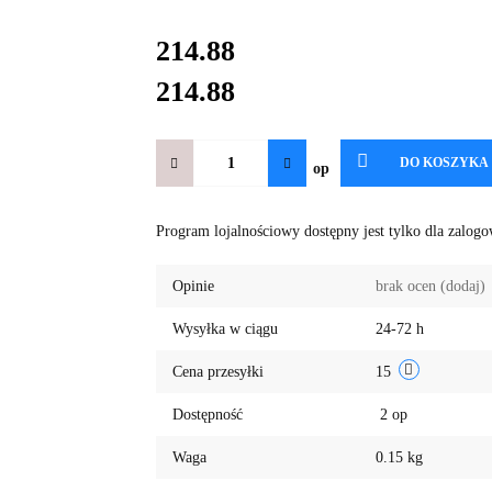
214.88
214.88
DO KOSZYKA
op
Program lojalnościowy dostępny jest tylko dla zalog
Opinie
brak ocen
(dodaj)
Wysyłka w ciągu
24-72 h
Cena przesyłki
15
Dostępność
2
op
Waga
0.15 kg