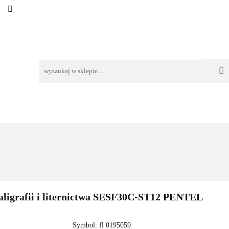
RIE
NOWOŚCI
AKTUALNOŚCI
O NAS
KON
ORIE
NOWOŚCI
AKTUALNOŚCI
O NAS
KONTAKT
aligrafii i liternictwa SESF30C-ST12 PENTEL
Symbol:
fl 0195059