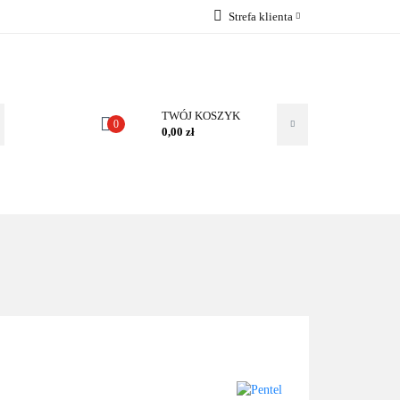
Strefa klienta
TAKT
Zaloguj się
Zarejestruj się
Dodaj zgłoszenie
TWÓJ KOSZYK
0
0,00 zł
Zgody cookies