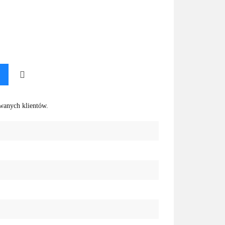
Do
owanych klientów.
przechowalni