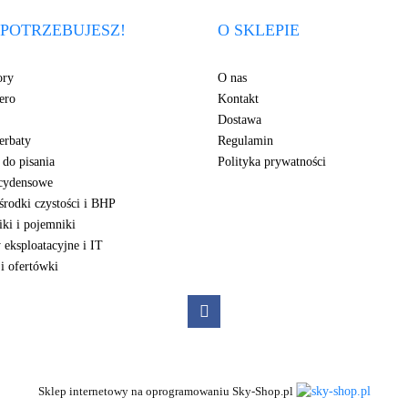
POTRZEBUJESZ!
O SKLEPIE
3Z
ory
O nas
ero
Kontakt
Dostawa
erbaty
Regulamin
 do pisania
Polityka prywatności
cydensowe
środki czystości i BHP
7Days
ki i pojemniki
 eksploatacyjne i IT
i ofertówki
A4 Tech
Sklep internetowy na oprogramowaniu Sky-Shop.pl