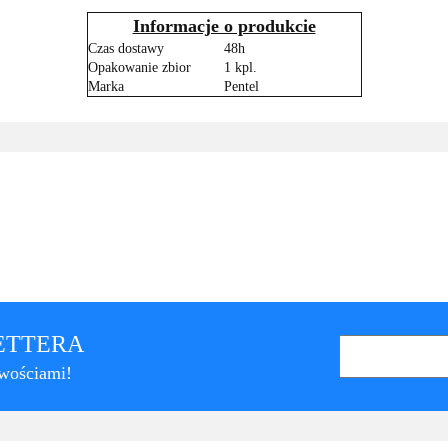
Informacje o produkcie
Czas dostawy
48h
Opakowanie zbior
1 kpl.
Marka
Pentel
LETTERA
owościami!